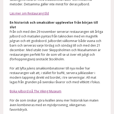
metoder. Detsamma gäller inte minst för deras julbord.
Läs mer om Restaurang Eld
En historisk och smaksäker upplevelse från början till
slut
Från och med den 29 november serverar restaurangen sitt årliga
julbord och matsalen pyntas från taknocken med en magnifik
julgran och ett godisbord. Julbordet välkomnar både vuxna och
barn och serveras varje lördag och söndag till och med den 21
december. Med utsikt över Skeppsholmen och Wasahamnen är
restaurangen perfekt för de som vill se ut över ett juligt och
(förhoppningsvis) snötäckt Stockholm.
För att lyfta julens smakkombinationer till nya nivåer har
restaurangen valt att, i stället för buffé, servera julklassiker i
modern tappning direkt vid bordet, i tre serveringar. All mat
lagas från grunden på svenska råvaror och med viltkött i fokus.
Boka julbord på The Viking Museum
För de som önskar göra kvällen ännu mer historisk kan maten
även kombineras med en mjödprovning, vikingarnas
favoritdryck.