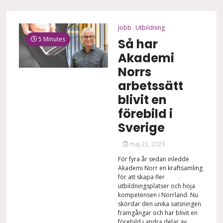
Jobb
Utbildning
5 Minutes
Så har
Akademi
Norrs
arbetssätt
blivit en
förebild i
Sverige
maj 23, 2023
För fyra år sedan inledde
Akademi Norr en kraftsamling
för att skapa fler
utbildningsplatser och höja
kompetensen i Norrland. Nu
skördar den unika satsningen
framgångar och har blivit en
förebild i andra delar av...