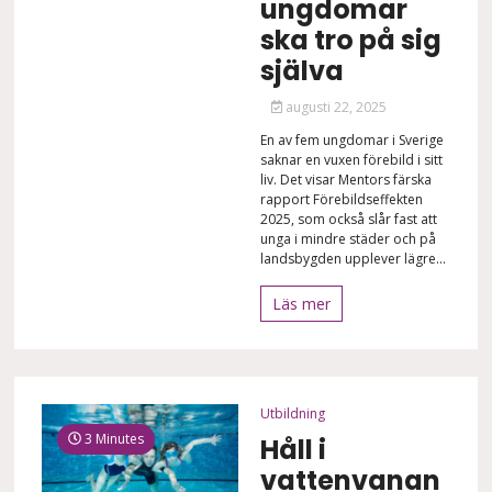
ungdomar
ska tro på sig
själva
augusti 22, 2025
En av fem ungdomar i Sverige
saknar en vuxen förebild i sitt
liv. Det visar Mentors färska
rapport Förebildseffekten
2025, som också slår fast att
unga i mindre städer och på
landsbygden upplever lägre...
Läs mer
Utbildning
3 Minutes
Håll i
vattenvanan