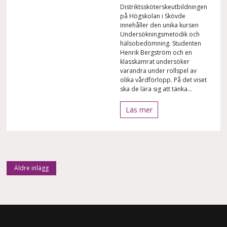
Distriktssköterskeutbildningen
på Högskolan i Skövde
innehåller den unika kursen
Undersökningsmetodik och
hälsobedömning. Studenten
Henrik Bergström och en
klasskamrat undersöker
varandra under rollspel av
olika vårdförlopp. På det viset
ska de lära sig att tänka...
Läs mer
Inläggsnavigering
Äldre inlägg