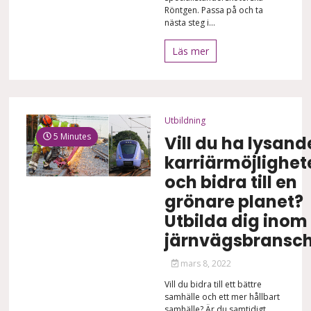
Röntgen. Passa på och ta
nästa steg i...
Läs mer
Utbildning
5 Minutes
Vill du ha lysand
karriärmöjlighet
och bidra till en
grönare planet?
Utbilda dig inom
järnvägsbransc
mars 8, 2022
Vill du bidra till ett bättre
samhälle och ett mer hållbart
samhälle? Är du samtidigt