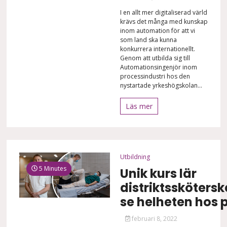
I en allt mer digitaliserad värld
krävs det många med kunskap
inom automation för att vi
som land ska kunna
konkurrera internationellt.
Genom att utbilda sig till
Automationsingenjör inom
processindustri hos den
nystartade yrkeshögskolan...
Läs mer
Utbildning
5 Minutes
Unik kurs lär
distriktssköters
se helheten hos 
februari 8, 2022