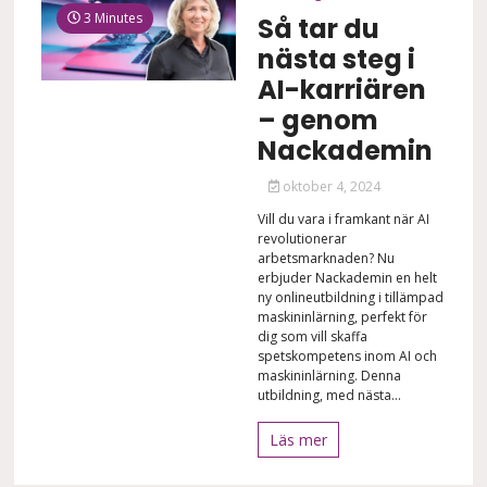
3 Minutes
Så tar du
nästa steg i
AI-karriären
– genom
Nackademin
oktober 4, 2024
Vill du vara i framkant när AI
revolutionerar
arbetsmarknaden? Nu
erbjuder Nackademin en helt
ny onlineutbildning i tillämpad
maskininlärning, perfekt för
dig som vill skaffa
spetskompetens inom AI och
maskininlärning. Denna
utbildning, med nästa...
Läs mer