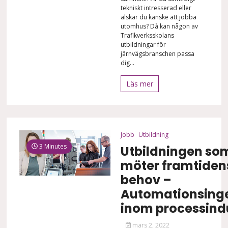
tekniskt intresserad eller
älskar du kanske att jobba
utomhus? Då kan någon av
Trafikverksskolans
utbildningar för
järnvägsbranschen passa
dig...
Läs mer
Jobb
Utbildning
3 Minutes
Utbildningen so
möter framtiden
behov –
Automationsing
inom processindu
mars 2, 2022