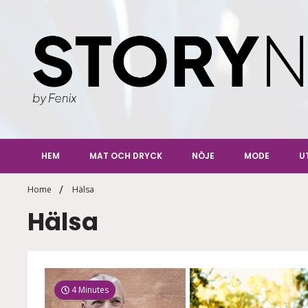
Skip
to
content
StoryN
By Fenix
HEM
MAT OCH DRYCK
NÖJE
MODE
U
Home
Hälsa
Hälsa
4 Minutes