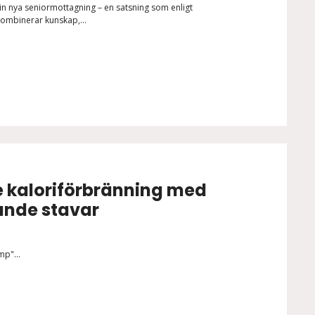
n nya seniormottagning – en satsning som enligt
ombinerar kunskap,...
e kaloriförbränning med
nde stavar
p"...