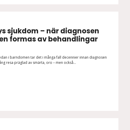
ys sjukdom – när diagnosen
gen formas av behandlingar
 redan i barndomen tar det i många fall decennier innan diagnosen
ång resa präglad av smärta, oro – men också...