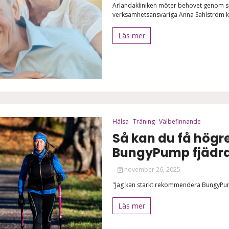
Arlandakliniken möter behovet genom si
verksamhetsansvariga Anna Sahlström k
Läs mer
Hälsa
Träning
Välbefinnande
Så kan du få högr
BungyPump fjädra
november 26, 2025
"Jag kan starkt rekommendera BungyPum
Läs mer