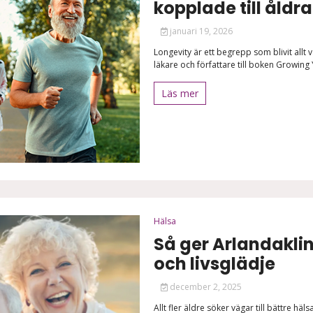
kopplade till åldr
januari 19, 2026
Longevity är ett begrepp som blivit allt 
läkare och författare till boken Growing 
Läs mer
Hälsa
Så ger Arlandaklin
och livsglädje
december 2, 2025
Allt fler äldre söker vägar till bättre hä