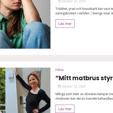
oktober 22, 2025
Trötthet, yrsel och huvudvärk kan vara t
näringsbristen i världen. I Sverige visar st
Läs mer
Hälsa
”Mitt matbrus styr
oktober 20, 2025
Många som lider av obesitas kämpar med a
mediciner kan deras övervikt behandlas
Läs mer