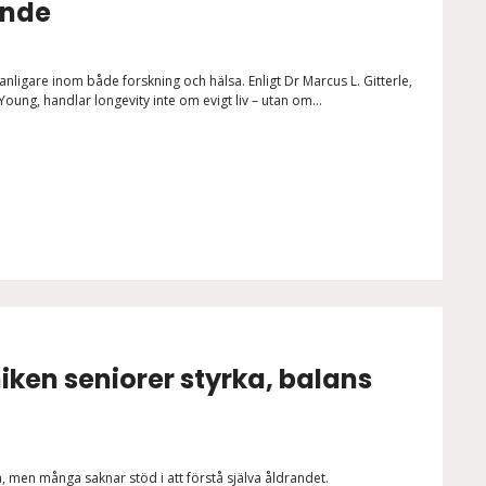
ande
vanligare inom både forskning och hälsa. Enligt Dr Marcus L. Gitterle,
Young, handlar longevity inte om evigt liv – utan om...
iken seniorer styrka, balans
lsa, men många saknar stöd i att förstå själva åldrandet.