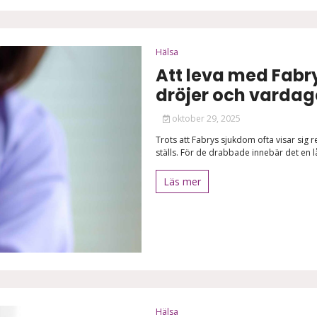
Hälsa
Att leva med Fabr
dröjer och varda
oktober 29, 2025
Trots att Fabrys sjukdom ofta visar sig
ställs. För de drabbade innebär det en l
Läs mer
Hälsa