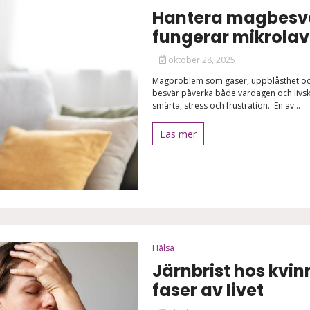
Hantera magbesvär
fungerar mikrola
oktober 28, 2025
Magproblem som gaser, uppblåsthet och
besvär påverka både vardagen och livskva
smärta, stress och frustration. En av...
Läs mer
Hälsa
Järnbrist hos kvinn
faser av livet