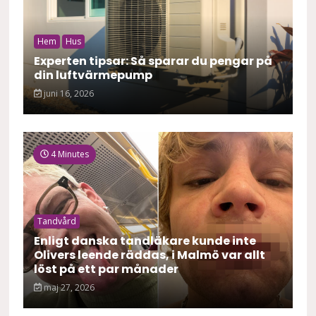
Hem
Hus
Experten tipsar: Så sparar du pengar på
din luftvärmepump
juni 16, 2026
4 Minutes
Tandvård
Enligt danska tandläkare kunde inte
Olivers leende räddas, i Malmö var allt
löst på ett par månader
maj 27, 2026