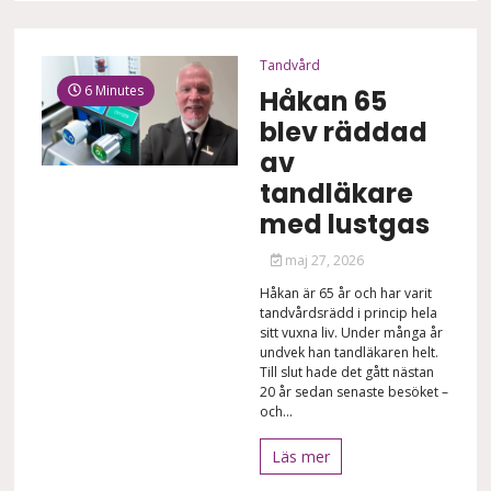
Tandvård
6 Minutes
Håkan 65
blev räddad
av
tandläkare
med lustgas
maj 27, 2026
Håkan är 65 år och har varit
tandvårdsrädd i princip hela
sitt vuxna liv. Under många år
undvek han tandläkaren helt.
Till slut hade det gått nästan
20 år sedan senaste besöket –
och...
Läs mer