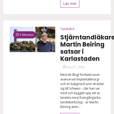
Läs mer
Tandvård
3 Minutes
Stjärntandläkar
Martin Beiring
satsar i
Karlastaden
maj 27, 2026
Med ett långt förflutet inom
avancerad implantatkirurgi
och en bakgrund som sträcker
sig till Schweiz – där han var
med och byggde upp ett av
landets mest framgångsrika
tandläkarbolag – är Martin
Beiring även...