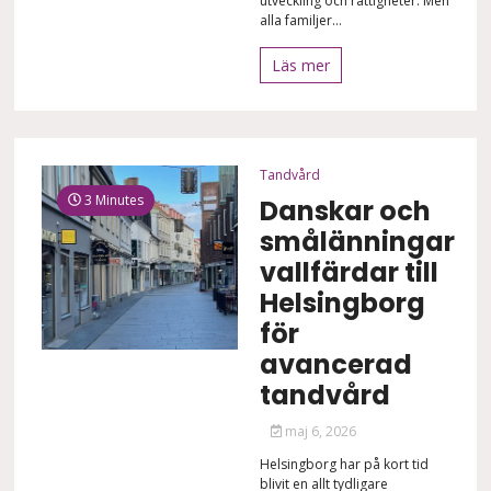
utveckling och rättigheter. Men
alla familjer...
Läs mer
Tandvård
3 Minutes
Danskar och
smålänningar
vallfärdar till
Helsingborg
för
avancerad
tandvård
maj 6, 2026
Helsingborg har på kort tid
blivit en allt tydligare