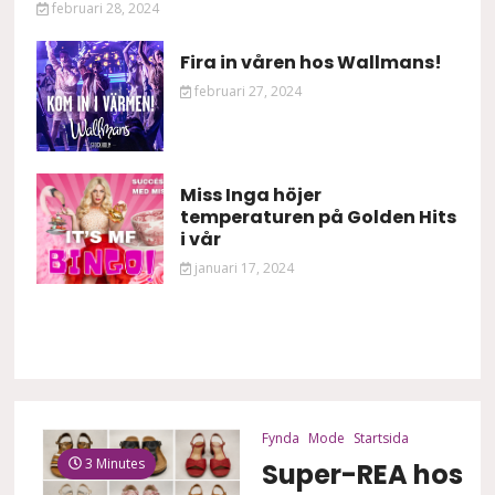
februari 28, 2024
Fira in våren hos Wallmans!
februari 27, 2024
Miss Inga höjer
temperaturen på Golden Hits
i vår
januari 17, 2024
Fynda
Mode
Startsida
3 Minutes
Super-REA hos