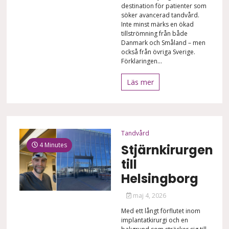
destination för patienter som
söker avancerad tandvård.
Inte minst märks en ökad
tillströmning från både
Danmark och Småland – men
också från övriga Sverige.
Förklaringen...
Läs mer
Tandvård
4 Minutes
Stjärnkirurgen
till
Helsingborg
maj 4, 2026
Med ett långt förflutet inom
implantatkirurgi och en