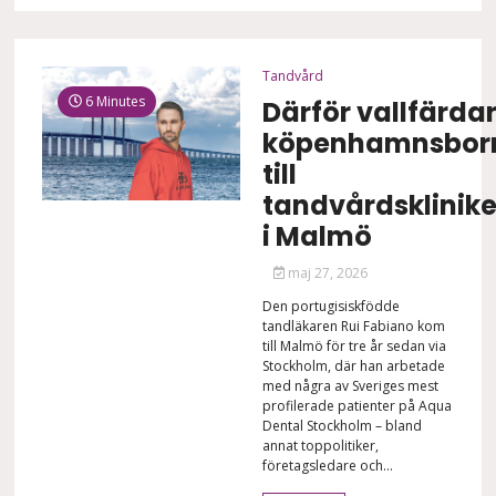
Tandvård
6 Minutes
Därför vallfärda
köpenhamnsbor
till
tandvårdsklinik
i Malmö
maj 27, 2026
Den portugisiskfödde
tandläkaren Rui Fabiano kom
till Malmö för tre år sedan via
Stockholm, där han arbetade
med några av Sveriges mest
profilerade patienter på Aqua
Dental Stockholm – bland
annat toppolitiker,
företagsledare och...