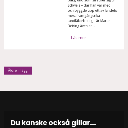
bakgrund som sträcker sig till
Schweiz – där han var med
och byggde upp ett av landets
mest framgångsrika
tandläkarbolag – är Martin
Beiring även en...
Läs mer
Inläggsnavigering
Äldre inlägg
Du kanske också gillar...