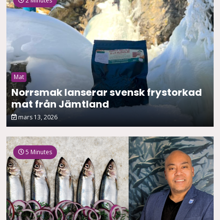
2 Minutes
Mat
Norrsmak lanserar svensk frystorkad
mat från Jämtland
mars 13, 2026
5 Minutes