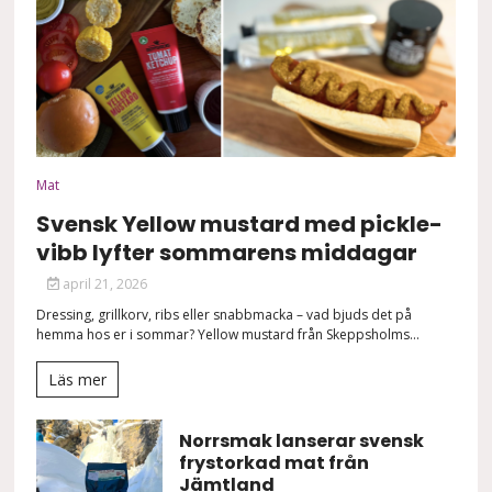
Mat
Svensk Yellow mustard med pickle-
vibb lyfter sommarens middagar
april 21, 2026
Dressing, grillkorv, ribs eller snabbmacka – vad bjuds det på
hemma hos er i sommar? Yellow mustard från Skeppsholms...
Läs mer
Norrsmak lanserar svensk
frystorkad mat från
Jämtland