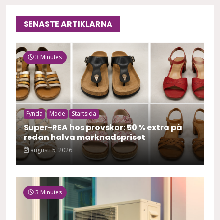
SENASTE ARTIKLARNA
3 Minutes
Fynda
Mode
Startsida
Super-REA hos provskor: 50 % extra på
redan halva marknadspriset
augusti 5, 2026
3 Minutes