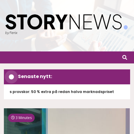
Skip
to
content
StoryN
By Fenix
Senaste nytt:
s provskor: 50 % extra på redan halva marknadspriset
Ex
3 Minutes