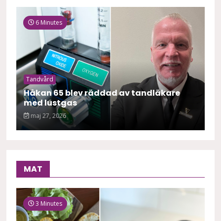
6 Minutes
Tandvård
Håkan 65 blev räddad av tandläkare
med lustgas
maj 27, 2026
MAT
3 Minutes