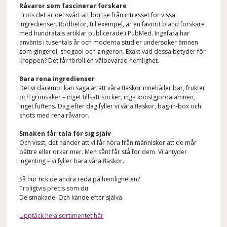
Råvaror som fascinerar forskare
Trots det är det svårt att bortse från intresset för vissa
ingredienser. Rödbetor, till exempel, är en favorit bland forskare
med hundratals artiklar publicerade i PubMed. Ingefära har
använts i tusentals år och moderna studier undersöker ämnen
som gingerol, shogaol och zingeron. Exakt vad dessa betyder för
kroppen? Det får förbli en välbevarad hemlighet.
Bara rena ingredienser
Det vi däremot kan säga är att våra flaskor innehåller bär, frukter
och grönsaker – inget tillsatt socker, inga konstgjorda ämnen,
inget fuffens. Dag efter dag fyller vi våra flaskor, bag-in-box och
shots med rena råvaror.
Smaken får tala för sig själv
Och visst, det händer att vi får höra från människor att de mår
bättre eller orkar mer. Men sånt får stå för dem. Vi antyder
ingenting – vi fyller bara våra flaskor.
Så hur fick de andra reda på hemligheten?
Troligtvis precis som du.
De smakade. Och kände efter själva.
Upptäck hela sortimentet här