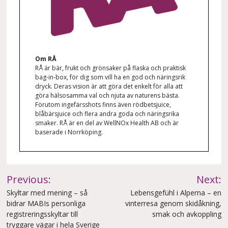
Om
RÅ
RÅ är bär, frukt och grönsaker på flaska och praktisk
bag-in-box, för dig som vill ha en god och näringsrik
dryck. Deras vision är att göra det enkelt för alla att
göra hälsosamma val och njuta av naturens bästa.
Förutom ingefärsshots finns även rödbetsjuice,
blåbärsjuice och flera andra goda och näringsrika
smaker. RÅ är en del av WellNOx Health AB och är
baserade i Norrköping.
Inläggsnavigering
Previous:
Next:
Skyltar med mening – så
Lebensgefühl i Alperna – en
bidrar MABIs personliga
vinterresa genom skidåkning,
registreringsskyltar till
smak och avkoppling
tryggare vägar i hela Sverige