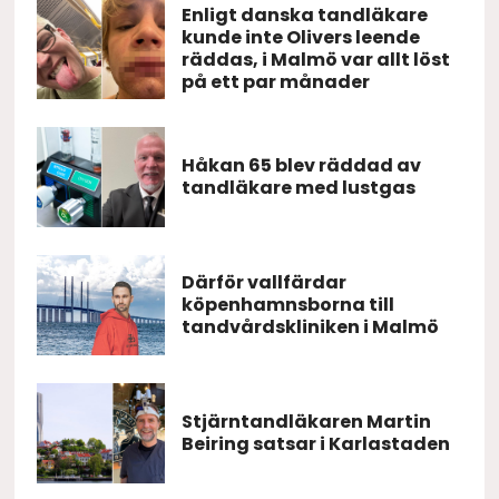
Enligt danska tandläkare
kunde inte Olivers leende
räddas, i Malmö var allt löst
på ett par månader
Håkan 65 blev räddad av
tandläkare med lustgas
Därför vallfärdar
köpenhamnsborna till
tandvårdskliniken i Malmö
Stjärntandläkaren Martin
Beiring satsar i Karlastaden