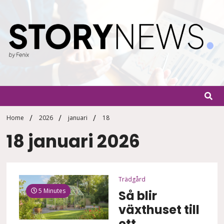
Skip
to
content
StoryN
By Fenix
Home
2026
januari
18
18 januari 2026
Trädgård
5 Minutes
Så blir
växthuset till
ett