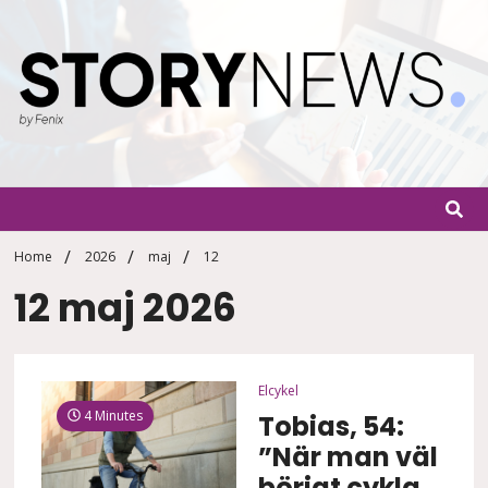
Skip
to
content
StoryN
By Fenix
Home
2026
maj
12
12 maj 2026
Elcykel
4 Minutes
Tobias, 54:
”När man väl
börjat cykla