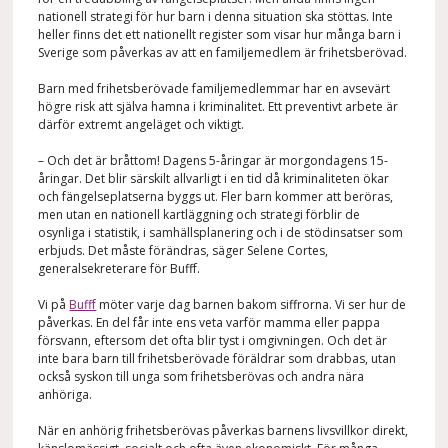
nationell strategi för hur barn i denna situation ska stöttas. Inte
heller finns det ett nationellt register som visar hur många barn i
Sverige som påverkas av att en familjemedlem är frihetsberövad.
Barn med frihetsberövade familjemedlemmar har en avsevärt
högre risk att själva hamna i kriminalitet. Ett preventivt arbete är
därför extremt angeläget och viktigt.
– Och det är bråttom! Dagens 5-åringar är morgondagens 15-
åringar. Det blir särskilt allvarligt i en tid då kriminaliteten ökar
och fängelseplatserna byggs ut. Fler barn kommer att beröras,
men utan en nationell kartläggning och strategi förblir de
osynliga i statistik, i samhällsplanering och i de stödinsatser som
erbjuds. Det måste förändras, säger Selene Cortes,
generalsekreterare för Bufff.
Vi på
Bufff
möter varje dag barnen bakom siffrorna. Vi ser hur de
påverkas. En del får inte ens veta varför mamma eller pappa
försvann, eftersom det ofta blir tyst i omgivningen. Och det är
inte bara barn till frihetsberövade föräldrar som drabbas, utan
också syskon till unga som frihetsberövas och andra nära
anhöriga.
När en anhörig frihetsberövas påverkas barnens livsvillkor direkt,