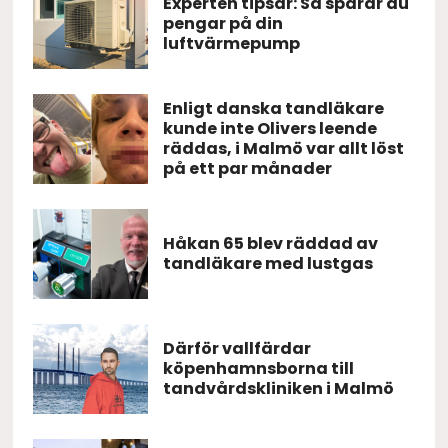
Experten tipsar: Så sparar du
pengar på din
luftvärmepump
Enligt danska tandläkare
kunde inte Olivers leende
räddas, i Malmö var allt löst
på ett par månader
Håkan 65 blev räddad av
tandläkare med lustgas
Därför vallfärdar
köpenhamnsborna till
tandvårdskliniken i Malmö