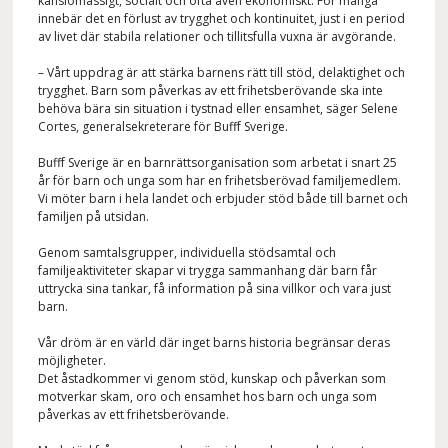
känslomässigt, socialt och ofta även ekonomiskt. För många
innebär det en förlust av trygghet och kontinuitet, just i en period
av livet där stabila relationer och tillitsfulla vuxna är avgörande.
– Vårt uppdrag är att stärka barnens rätt till stöd, delaktighet och
trygghet. Barn som påverkas av ett frihetsberövande ska inte
behöva bära sin situation i tystnad eller ensamhet, säger Selene
Cortes, generalsekreterare för Bufff Sverige.
Bufff Sverige är en barnrättsorganisation som arbetat i snart 25
år för barn och unga som har en frihetsberövad familjemedlem.
Vi möter barn i hela landet och erbjuder stöd både till barnet och
familjen på utsidan.
Genom samtalsgrupper, individuella stödsamtal och
familjeaktiviteter skapar vi trygga sammanhang där barn får
uttrycka sina tankar, få information på sina villkor och vara just
barn.
Vår dröm är en värld där inget barns historia begränsar deras
möjligheter.
Det åstadkommer vi genom stöd, kunskap och påverkan som
motverkar skam, oro och ensamhet hos barn och unga som
påverkas av ett frihetsberövande.