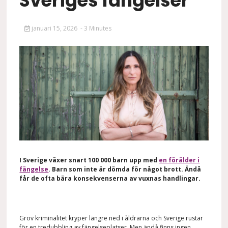
Sveriges fängelser
januari 15, 2026
- 3 Minutes
I Sverige växer snart 100 000 barn upp med
en förälder i
fängelse
. Barn som inte är dömda för något brott. Ändå
får de ofta bära konsekvenserna av vuxnas handlingar.
Grov kriminalitet kryper längre ned i åldrarna och Sverige rustar
för en tredubbling av fängelseplatser. Men ändå finns ingen