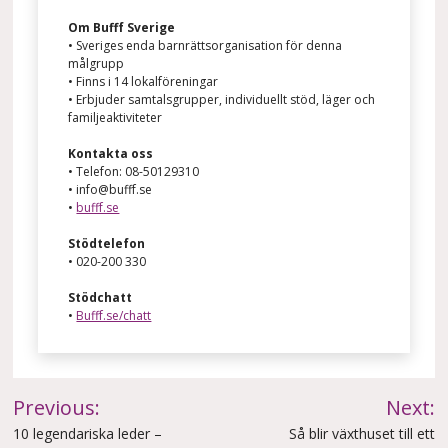
Om Bufff Sverige
• Sveriges enda barnrättsorganisation för denna
målgrupp
• Finns i 14 lokalföreningar
• Erbjuder samtalsgrupper, individuellt stöd, läger och
familjeaktiviteter
Kontakta oss
• Telefon: 08-50129310
• info@bufff.se
•
bufff.se
Stödtelefon
• 020-200 330
Stödchatt
•
Bufff.se/chatt
Inläggsnavigering
Previous:
Next:
10 legendariska leder –
Så blir växthuset till ett