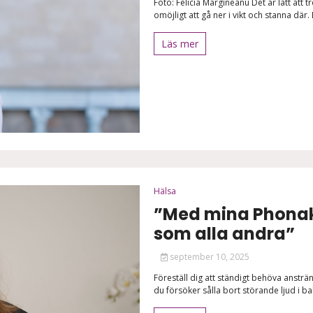
Foto: Felicia Margineanu Det är lätt att 
omöjligt att gå ner i vikt och stanna där.
Läs mer
Hälsa
”Med mina Phonak-
som alla andra”
september 10, 2025
Föreställ dig att ständigt behöva ansträn
du försöker sålla bort störande ljud i b