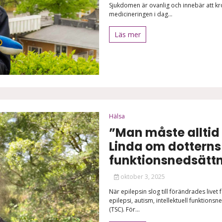
Sjukdomen är ovanlig och innebär att kr
medicineringen i dag...
Läs mer
Hälsa
”Man måste allti
Linda om dotterns
funktionsnedsätt
oktober 3, 2025
När epilepsin slog till förändrades livet
epilepsi, autism, intellektuell funktio
(TSC). För...