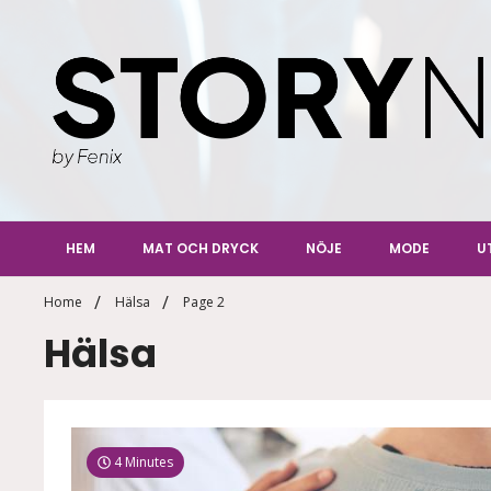
Skip
to
content
StoryN
By Fenix
HEM
MAT OCH DRYCK
NÖJE
MODE
U
Home
Hälsa
Page 2
Hälsa
4 Minutes