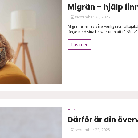
Migrän – hjälp finn
september 30, 2025
Migrän är en av våra vanligaste folksju
länge med sina besvär utan att få rätt 
Läs mer
Hälsa
Därför är din övervi
september 23, 2025