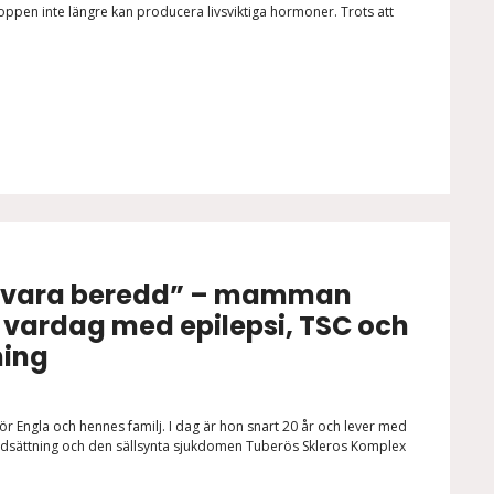
oppen inte längre kan producera livsviktiga hormoner. Trots att
d vara beredd” – mamman
 vardag med epilepsi, TSC och
ning
 för Engla och hennes familj. I dag är hon snart 20 år och lever med
nsnedsättning och den sällsynta sjukdomen Tuberös Skleros Komplex