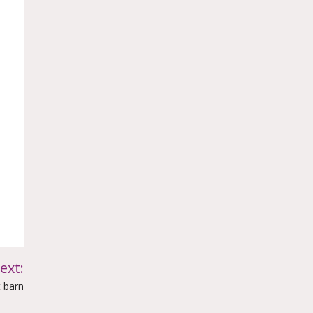
ext:
t barn