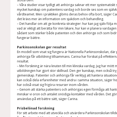
stötta dem.
– Våra studier visar tydligt att anhöriga saknar ett mer systematiskt
mycket kunskap om patientens vardag och borde ses som en självkl
vårdteamet. Men i praktiken glöms deras behov ofta bort, säger Ca
det krävs mer än information om sjukdom och behandling.
– Det handlar om att ge konkreta strategier: hur kan jag själv föl
vad är viktigt att berätta för min läkare, hur kan vi planera vardage
sådant som stärker både patienten och den anhörige och som bidrar
fungerar bättre.
Parkinsonskolan ger resultat
En modell som visat sig fungera är Nationella Parkinsonskolan, där 
anhöriga får utbildning tillsammans. Carina har forskat på effektern
resultat.
– Min forskning är nära knuten till min kliniska vardag. Jag har mött
utbildningen har gjort stor skillnad. Den ger kunskap, men också tr
gemenskap. Patienter och anhöriga får verktyg att hantera situatio
kan också dela erfarenheter med andra i samma situation, säger ho
har också visat sig frigöra resurser inom vården.
– Genom att stärka patienters och anhörigas egen förmåga att ha
minskar vi oron och antalet onödiga kontakter med vården. Det gör
användas på ett bättre sätt, säger Carina.
Prisbelönad forskning
För sitt arbete med att utveckla och utvärdera Parkinsonskolan till