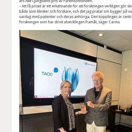
års Åke Ljungdahls pris av Parkinsonfonden.
– Att få priset är ett erkännande för att forskningen verkligen gör ski
både som kliniker och forskare, och det jag pratar om bygger på vad
vardag med patienter och deras anhöriga. Den kopplingen är central
forskningen som har drivit utvecklingen framåt, säger Carina.