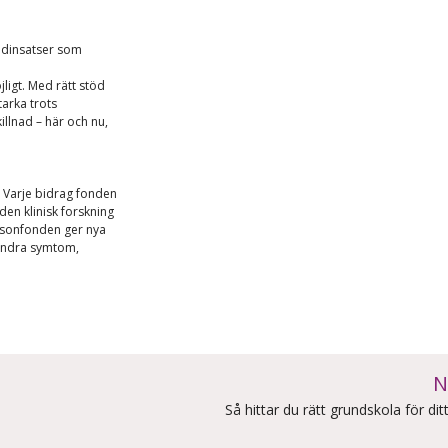
tödinsatser som
jligt. Med rätt stöd
tarka trots
llnad – här och nu,
. Varje bidrag fonden
den klinisk forskning
kinsonfonden ger nya
lindra symtom,
N
Så hittar du rätt grundskola för dit