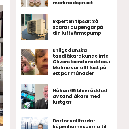
marknadspriset
Experten tipsar: Så
sparar du pengar på
din luftvärmepump
Enligt danska
tandläkare kunde inte
Olivers leende räddas, i
Malmö var allt löst på
ett par månader
Håkan 65 blev räddad
av tandläkare med
lustgas
Därför vallfärdar
köpenhamnsborna till