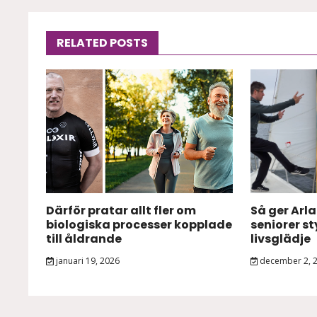
RELATED POSTS
Därför pratar allt fler om
Så ger Arl
biologiska processer kopplade
seniorer s
till åldrande
livsglädje
januari 19, 2026
december 2, 