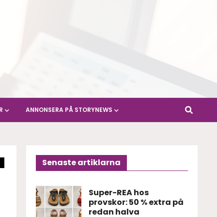
R
ANNONSERA PÅ STORYNEWS
Senaste artiklarna
Super-REA hos
provskor: 50 % extra på
redan halva