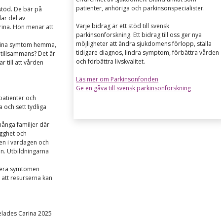
patienter, anhöriga och parkinsonspecialister.
 stöd. De bär på
ar del av
Varje bidrag är ett stöd till svensk
rina. Hon menar att
parkinsonforskning. Ett bidrag till oss ger nya
möjligheter att ändra sjukdomens förlopp, ställa
ja mina symtom hemma,
tidigare diagnos, lindra symptom, förbättra vården
n tillsammans? Det är
och förbättra livskvalitet.
 till att vården
Läs mer om Parkinsonfonden
Ge en gåva till svensk parkinsonforskning
patienter och
a och sett tydliga
 många familjer där
ygghet och
nen i vardagen och
n. Utbildningarna
ntera symtomen
 att resurserna kan
delades Carina 2025