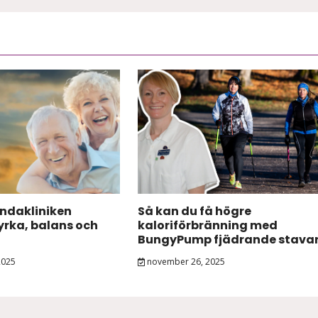
andakliniken
Så kan du få högre
tyrka, balans och
kaloriförbränning med
BungyPump fjädrande stava
2025
november 26, 2025