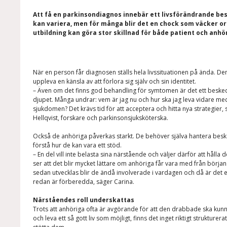
Att få en parkinsondiagnos innebär ett livsförändrande be
kan variera, men för många blir det en chock som väcker oro
utbildning kan göra stor skillnad för både patient och anhö
När en person får diagnosen ställs hela livssituationen på ända. 
uppleva en känsla av att förlora sig själv och sin identitet.
– Även om det finns god behandling för symtomen är det ett besk
djupet. Många undrar: vem är jag nu och hur ska jag leva vidare me
sjukdomen? Det krävs tid för att acceptera och hitta nya strategier,
Hellqvist, forskare och parkinsonsjuksköterska.
Också de anhöriga påverkas starkt. De behöver själva hantera besk
förstå hur de kan vara ett stöd.
– En del vill inte belasta sina närstående och väljer därför att hålla
ser att det blir mycket lättare om anhöriga får vara med från börj
sedan utvecklas blir de ändå involverade i vardagen och då är det 
redan är förberedda, säger Carina.
Närståendes roll underskattas
Trots att anhöriga ofta är avgörande för att den drabbade ska ku
och leva ett så gott liv som möjligt, finns det inget riktigt strukturerat