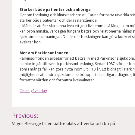
Stärker både patienter och anhöriga
Genom forskning och kliniskt arbete vill Carina fortsätta utveckla s
stärker både patienter och deras närstående.
– Målet är att fler ska kunna leva ett gott liv hemma så länge som mö
kan oron minska, vardagen fungera bättre och relationerna hållas s
sjukdomens utmaningar. Det är där forskningen kan göra konkret ski
avslutar hon.
Mer om Parkinsonfonden
Parkinsonfonden arbetar för ett bättre liv med Parkinsons sjukdom
samlar in går till svensk parkinsonforskning. Sedan 1987 stödjer fon
som i många fall kan göra nytta inom 5 till 10 år. Ett bidrag till Par
möjligheter att ändra sjukdomens förlopp, ställa tidigare diagnos, 
förbättra vården och förbättra livskvaliteten.
Ge en gåva idag
Inläggsnavigering
Previous:
Vi gör Blekinge till en bättre plats att verka och bo på