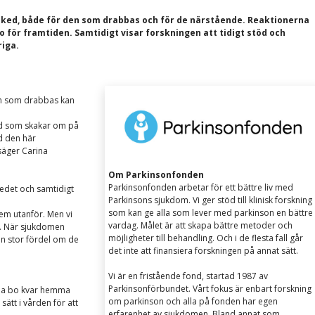
sked, både för den som drabbas och för de närstående. Reaktionerna
 för framtiden. Samtidigt visar forskningen att tidigt stöd och
riga.
Den som drabbas kan
ed som skakar om på
d den här
 säger Carina
Om Parkinsonfonden
Parkinsonfonden arbetar för ett bättre liv med
edet och samtidigt
Parkinsons sjukdom. Vi ger stöd till klinisk forskning
som kan ge alla som lever med parkinson en bättre
 dem utanför. Men vi
vardag. Målet är att skapa bättre metoder och
an. När sjukdomen
möjligheter till behandling. Och i de flesta fall går
en stor fördel om de
det inte att finansiera forskningen på annat sätt.
Vi är en fristående fond, startad 1987 av
Parkinsonförbundet. Vårt fokus är enbart forskning
nna bo kvar hemma
om parkinson och alla på fonden har egen
 sätt i vården för att
erfarenhet av sjukdomen. Bland annat som