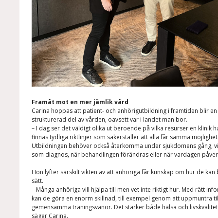
Framåt mot en mer jämlik vård
Carina hoppas att patient- och anhörigutbildning i framtiden blir en 
strukturerad del av vården, oavsett var i landet man bor.
– I dag ser det väldigt olika ut beroende på vilka resurser en klinik har
finnas tydliga riktlinjer som säkerställer att alla får samma möjlighet 
Utbildningen behöver också återkomma under sjukdomens gång, vid
som diagnos, när behandlingen förändras eller när vardagen påver
Hon lyfter särskilt vikten av att anhöriga får kunskap om hur de kan b
sätt.
– Många anhöriga vill hjälpa till men vet inte riktigt hur. Med rätt in
kan de göra en enorm skillnad, till exempel genom att uppmuntra till 
gemensamma träningsvanor. Det stärker både hälsa och livskvalitet 
säger Carina.