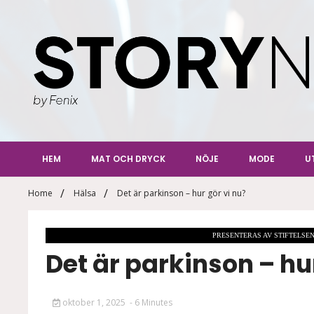
Skip
to
content
StoryN
By Fenix
HEM
MAT OCH DRYCK
NÖJE
MODE
U
Home
Hälsa
Det är parkinson – hur gör vi nu?
PRESENTERAS AV STIFTELS
Det är parkinson – hu
oktober 1, 2025
- 6 Minutes