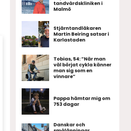
tandvårdskliniken i
Malmö
Stjärntandläkaren
Martin Beiring satsar i
Karlastaden
Tobias, 54: ”När man
väl börjat cykla känner
man sig som en
vinnare”
Pappa hämtar mig om
753 dagar
Danskar och
smålänningar