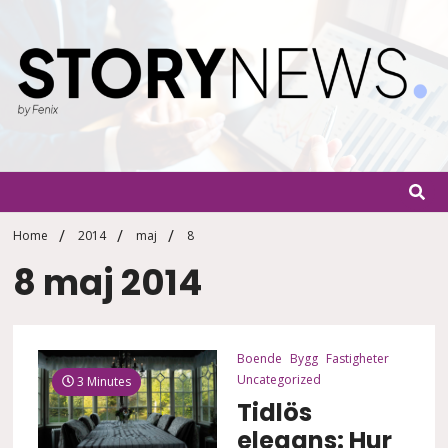
Skip
to
content
StoryN
By Fenix
Home
2014
maj
8
8 maj 2014
Boende
Bygg
Fastigheter
Uncategorized
3 Minutes
Tidlös
elegans: Hur