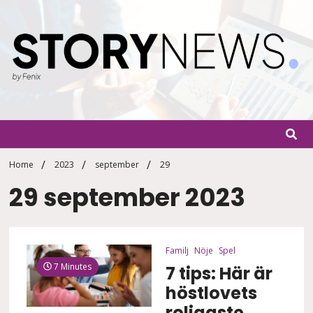
Skip
to
content
StoryN
By Fenix
Home
2023
september
29
29 september 2023
Familj
Nöje
Spel
7 Minutes
7 tips: Här är
höstlovets
roligaste