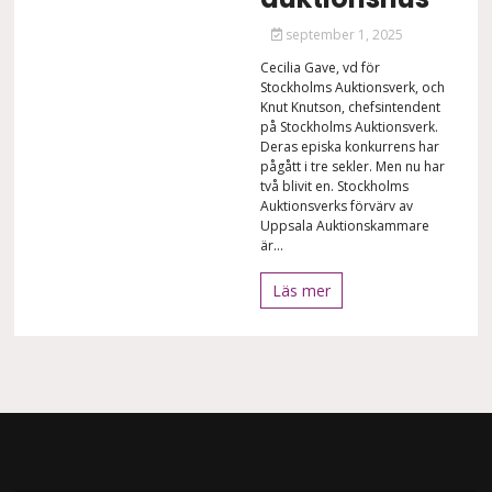
september 1, 2025
Cecilia Gave, vd för
Stockholms Auktionsverk, och
Knut Knutson, chefsintendent
på Stockholms Auktionsverk.
Deras episka konkurrens har
pågått i tre sekler. Men nu har
två blivit en. Stockholms
Auktionsverks förvärv av
Uppsala Auktionskammare
är...
Läs mer