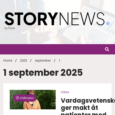
Skip
to
content
StoryN
By Fenix
Home
2025
september
1
1 september 2025
Hälsa
4 Minutes
Vardagsvetensk
ger makt åt
patienter med