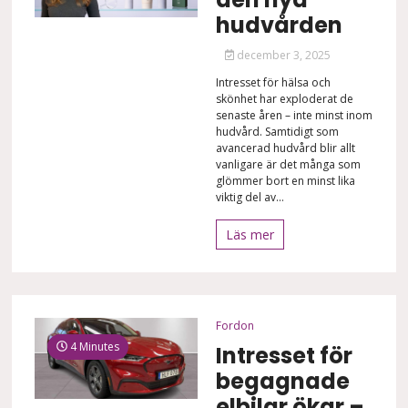
hudvården
december 3, 2025
Intresset för hälsa och
skönhet har exploderat de
senaste åren – inte minst inom
hudvård. Samtidigt som
avancerad hudvård blir allt
vanligare är det många som
glömmer bort en minst lika
viktig del av...
Läs mer
Fordon
4 Minutes
Intresset för
begagnade
elbilar ökar –