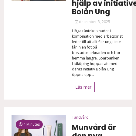
hjälp av initiativ
Bolån Ung
december 3, 2025
Höga räntekostnader i
kombination med arbetsbrist
leder till att allt fler unga inte
får in en fot på
bostadsmarknaden och bor
hemma längre. Sparbanken
Lidköping hoppas att med
deras initiativ Bolån Ung
öppna upp...
Läs mer
Tandvård
4 Minutes
Munvård är
den nya