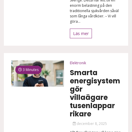
Sverige. Detta har lett till en
enorm belastning på den
traditionella sjukvården såväl
som långa vårdköer. – Vi vill
göra...
Läs mer
Elektronik
3 Minutes
Smarta
energisystem
gör
villaägare
tusenlappar
rikare
december 8, 2025