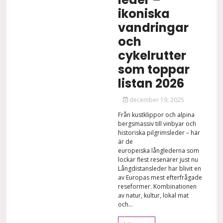
ikoniska
vandringar
och
cykelrutter
som toppar
listan 2026
december 19, 2025
Från kustklippor och alpina
bergsmassiv till vinbyar och
historiska pilgrimsleder – här
är de
europeiska långlederna som
lockar flest resenärer just nu
Långdistansleder har blivit en
av Europas mest efterfrågade
reseformer. Kombinationen
av natur, kultur, lokal mat
och...