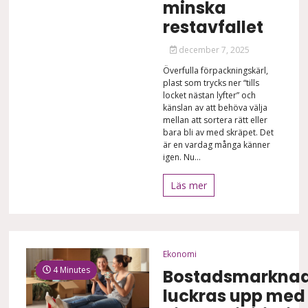
minska
restavfallet
december 7, 2025
Överfulla förpackningskärl,
plast som trycks ner “tills
locket nästan lyfter” och
känslan av att behöva välja
mellan att sortera rätt eller
bara bli av med skräpet. Det
är en vardag många känner
igen. Nu...
Läs mer
Ekonomi
4 Minutes
Bostadsmarkna
luckras upp med