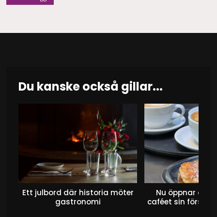
Inläggsnavigering
Du kanske också gillar...
Ett julbord där historia möter
Nu öppnar det 
gastronomi
caféet sin första