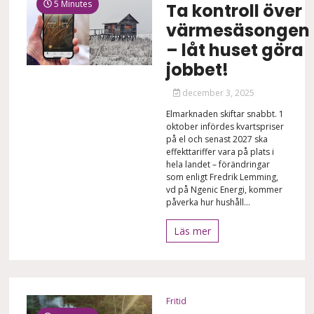
5 Minutes
Ta kontroll över
värmesäsongen
– låt huset göra
jobbet!
december 3, 2025
Elmarknaden skiftar snabbt. 1
oktober infördes kvartspriser
på el och senast 2027 ska
effekttariffer vara på plats i
hela landet – förändringar
som enligt Fredrik Lemming,
vd på Ngenic Energi, kommer
påverka hur hushåll...
Läs mer
Fritid