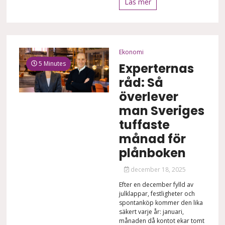
Läs mer
Ekonomi
5 Minutes
Experternas
råd: Så
överlever
man Sveriges
tuffaste
månad för
plånboken
december 18, 2025
Efter en december fylld av
julklappar, festligheter och
spontanköp kommer den lika
säkert varje år: januari,
månaden då kontot ekar tomt