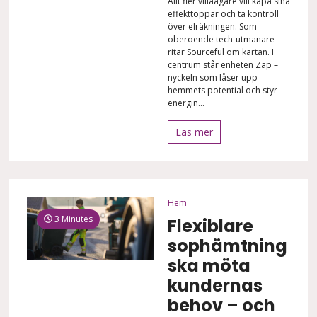
Allt fler villaägare vill kapa sina
effekttoppar och ta kontroll
över elräkningen. Som
oberoende tech-utmanare
ritar Sourceful om kartan. I
centrum står enheten Zap –
nyckeln som låser upp
hemmets potential och styr
energin...
Läs mer
Hem
3 Minutes
Flexiblare
sophämtning
ska möta
kundernas
behov – och