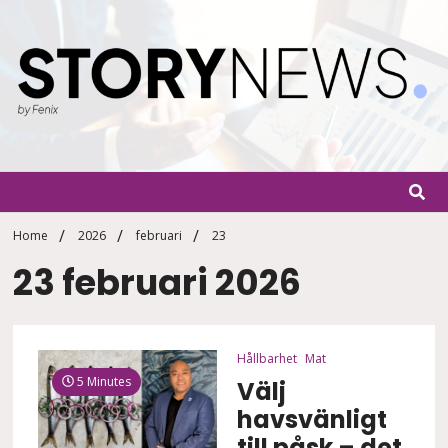
Skip
to
content
StoryN
By Fenix
Home
2026
februari
23
23 februari 2026
Hållbarhet
Mat
5 Minutes
Välj
havsvänligt
till påsk – det