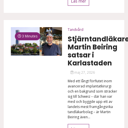
Läs mer
Tandvård
3 Minutes
Stjärntandläkar
Martin Beiring
satsar i
Karlastaden
maj 27, 2026
Med ett långt förflutet inom
avancerad implantatkirurgi
och en bakgrund som sträcker
sig till Schweiz – där han var
med och byggde upp ett av
landets mest framgångsrika
tandläkarbolag – är Martin
Beiring även...