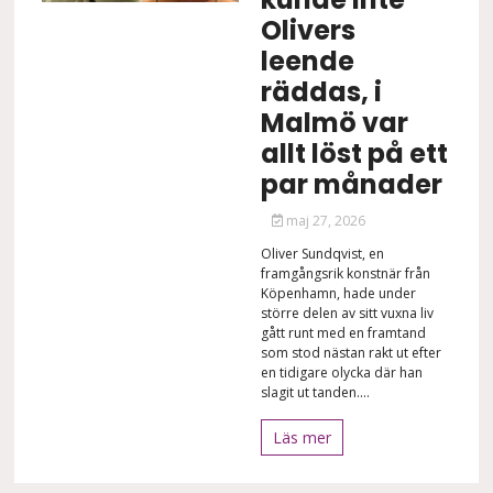
Olivers
leende
räddas, i
Malmö var
allt löst på ett
par månader
maj 27, 2026
Oliver Sundqvist, en
framgångsrik konstnär från
Köpenhamn, hade under
större delen av sitt vuxna liv
gått runt med en framtand
som stod nästan rakt ut efter
en tidigare olycka där han
slagit ut tanden....
Läs mer