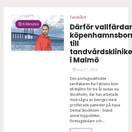
Tandvård
6 Minutes
Därför vallfärda
köpenhamnsbor
till
tandvårdsklinik
i Malmö
maj 27, 2026
Den portugisiskfödde
tandläkaren Rui Fabiano kom
till Malmö för tre år sedan via
Stockholm, där han arbetade
med några av Sveriges mest
profilerade patienter på Aqua
Dental Stockholm – bland
annat toppolitiker,
företagsledare och...