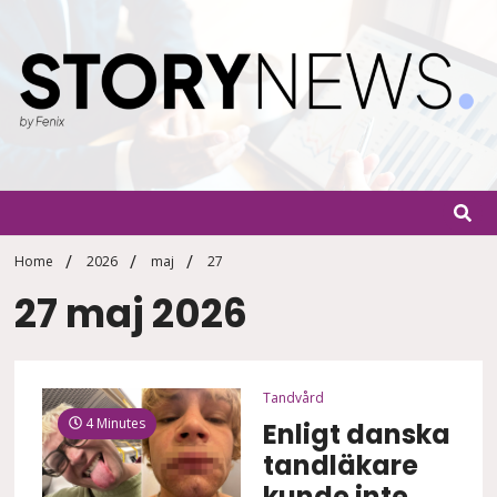
Skip
to
content
StoryN
By Fenix
Home
2026
maj
27
27 maj 2026
Tandvård
4 Minutes
Enligt danska
tandläkare
kunde inte