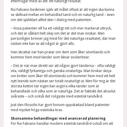
efterfrågar mest av allt: ett naturligt resultat.
Rui Fabiano
beskriver själv att målet oftast är att ingen ska kunna
se skillnad mellan en behandlad tand och en naturlig tand – även
om det självklart alltid sker i dialog med patienten.
– Vissa patienter vill ha ett väldigt vitt och mer markerat uttryck,
och det är såklart helt okej om det är det man önskar. Men
personligen brinner jag mest för det naturliga resultatet, där man
nästan inte kan se att något är gjort alls.
Han skrattar när han pratar om dem som åker utomlands och
kommer hem med tänder som liknar sockerbitar.
– Det är när man direkt ser att någon gjort tänderna – ofta väldigt
vita, väldigt fyrkantiga och ganska onaturliga. Man brukar skoja
om britter som åker till utomlands och kommer hem med ett helt
nytt leende som nästan ser totalt onaturligt ut. Men för mig är det
största kvittot när ingen kan avgöra vilka tänder som är
behandlade och vilka som är naturliga. Det är faktiskt det absolut
svåraste – och också det roligaste med estetisk tandvård.
Just den filosofin har gjort honom uppskattad bland patienter
med mycket höga estetiska krav.
Skonsamma behandlingar med avancerad planering
För Rui Fabiano handlar modern estetisk tandvård också om att