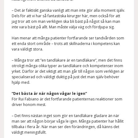
– Det är faktiskt ganska vanligt att man inte gör alla moment själv.
Dels för att vi har så fantastiska kirurger här, men också för att
jag tror att om man verkligen ska bli bäst på något så kan man
inte vara bäst på allt. Man måste välja väg och fördjupa sig.
Han menar att många patienter fortfarande ser tandvården som
ett enda stort område – trots att skillnaderna i kompetens kan
vara väldigt stora.
– Många tror att ”en tandläkare är en tandläkare”, men det finns
otroligt många olika typer av tandläkare och kompetenser inom
yrket. Därför är det viktigt att man går till någon som verkligen är
specialiserad och väldigt duktig på just det man själv behöver
hjälp med.
“Det bästa är när någon vågar le igen”
För Rui Fabiano är det fortfarande patienternas reaktioner som
driver honom mest.
– Det finns nästan inget som gör en tandläkare gladare än när
man ser att någon börjar våga le igen. Många patienter har hållit
tillbaka i flera år. När man ser den förändringen, då känns det
väldigt meningsfullt.