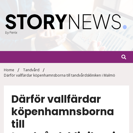
Skip
to
content
StoryN
By Fenix
Home
Tandvård
Därför vallfärdar köpenhamnsborna till tandvårdskliniken i Malmö
Därför vallfärdar
köpenhamnsborna
till