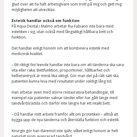
glad över att ha haft arbetsgivare som trott på mig och gett mig
möjligheten att utvecklas.
Estetik handlar också om funktion
På Aqua Dental i Malmö arbetar Rui Fabiano inte bara med
estetiken i sig, utan också med långsiktigt hållbara bett och
funktion.
Det handlar enligt honom om att kombinera estetik med
medicinsk kvalitet.
– Ett riktigt fint leende handlar inte bara om att tänderna ska vara
vita eller raka. Bettfunktion, proportioner, hållbarhet och
helhetsintryck är minst lika viktigt. Gör man det på rätt sätt ska
patienten kunna leva med resultatet under väldigt lång tid.
Han arbetar även med större restaurativa behandlingar, till
exempel när patienter saknar tänder eller har gått länge med
tandvårdsrädsla och därför inte längre har ett intakt bett.
– Då handlar mitt arbete framför allt om protetiken – alltså att
bygga upp de nya tänderna och återställa funktion och estetik.
Kirurgin gör han däremot inte själv, vilket enligt honom är helt
naturligt inom avancerad tandvård.