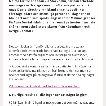
Malmö för tre år sedan via Stockholm, där han arbetade
med några av Sveriges mest profilerade patienter på
Aqua Dental Stockholm – bland annat toppolitiker,
företagsledare och offentliga personer. I dag har han
blivit ett namn som sprids långt utanför Malmös gränser.
På Aqua Dental i Malmö tar han emot patienter från hela
Skåne – men också stora skaror från Köpenhamn och
övriga Danmark.
Det som lockar är framför allt hans arbete inom estetisk
tandvård och avancerade bettrehabiliteringar. Rui
Fabiano
arbetar med allt från aligners och Invisalign till skalfasader,
kronor och så kallade non-prep veneers på en mycket hög nivå.
– Att det skulle komma så här många patienter från Köpenhamn
hade jag faktiskt inte riktigt trott från början. Men när man gör
bra behandlingar på en hög nivå så brukar det sprida sig, säger
Rui Fabiano.
Vill du komma i kontakt med Rui kan du läsa mer här.
Naturliga resultat – där ingen ser att något är gjort
På kliniken i Malmö handlar mycket om det som många patienter