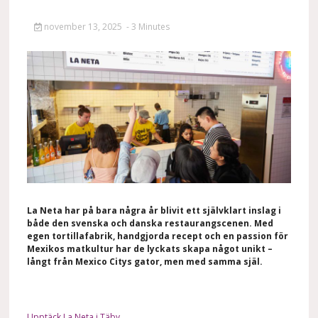
november 13, 2025
- 3 Minutes
La Neta har på bara några år blivit ett självklart inslag i
både den svenska och danska restaurangscenen. Med
egen tortillafabrik, handgjorda recept och en passion för
Mexikos matkultur har de lyckats skapa något unikt –
långt från Mexico Citys gator, men med samma själ.
Upptäck La Neta i Täby