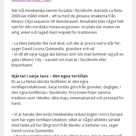
När två mexikanska vänner bosatta i Stockholm startade La Neta
2009 var målet enkelt – att ta med de genuina smakerna från
Mexico Citys taqueríor till Skandinavien. Resultatet blev något helt
nytt för den nordiska restaurangscenen: en plats där maten var
ärlig, enkel och lagad med respekt för traditionen.
– La Neta betyder the real deal, och det är precis vad vi står för,
säger David Licona Quintanilla, grundare och vd.
– Vi vill att varje tugga ska kännas som om man befinner sig på en
gata i Mexico City – oavsett om man är i Stockholm eller
Köpenhamn.
Hjärtat i varje taco – den egna tortillan
En av La Netas största stoltheter är den egna
tortillaproduktionen. Varje tortilla görs från grunden, dagligen, i
den egna tortillerían i Stockholm. Processen följer samma
tradition som i Mexiko: äkta majs, nixtamaliserad och pressad för
hand.
– Vi är kanske den enda mexikanska restaurangen i norra Europa
som har egen tortillaproduktion, vilket är något alldeles särskilt
med tanke på hur långt bort från Mexiko vi befinner oss, säger
David Licona Quintanilla.