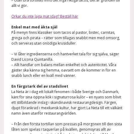
– Utan bra tortillas finns det inga riktiga tacos, det är grunden till
allt vi gör.
Orkar du inte laga mat idag? Beställ här
Enkel mat med äkta själ
På menyn finns klassiker som tacos al pastor, bistec, carnitas,
gringa och pirata – rätter som tillagas snabbt men med omsorg,
och serveras utan onödiga krusiduller.
– Vi låter ingredienserna och hantverket tala för sig själva, säger
David Licona Quintanilla.
– Allt handlar om balans mellan enkelhet och autenticitet. Våra
gäster ska känna sig hemma, oavsett om de kommer in för en
snabb lunch eller en kväll med vänner.
En färgstark del av stadslivet
La Neta är i dag ett lokalt fenomen i både Sverige och Danmark,
känt för sina öppna kök i signaturrosa kulör – en nyans som blivit
ett stilbildande inslag i skandinavisk restaurangdesign. Färgen,
djupt förankrad i mexikansk kultur, har gjort La Neta till ett välkänt
namn även utanför restaurangvärlden.
– Från den första tortillan som pressas på morgonen till den sista
låten som spelas i taquerían på kvällen, genomsyras allt av