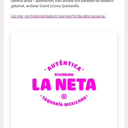
samma anda – autenticitet, hårt arbete och kärleken till Mexikos
gatumat, avslutar David Licona Quintanilla.
Läs mer om historien bakom Sveriges första äkta taquería