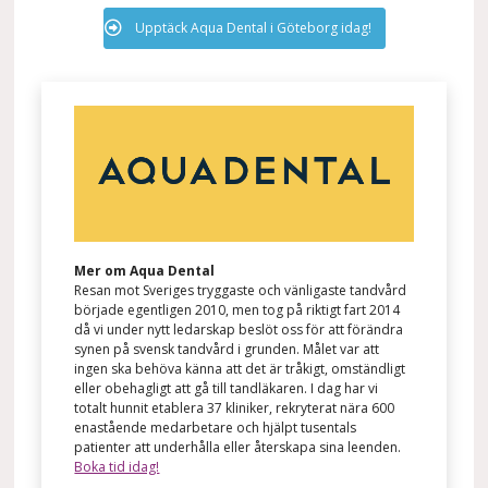
Upptäck Aqua Dental i Göteborg idag!
Mer om Aqua Dental
Resan mot Sveriges tryggaste och vänligaste tandvård
började egentligen 2010, men tog på riktigt fart 2014
då vi under nytt ledarskap beslöt oss för att förändra
synen på svensk tandvård i grunden. Målet var att
ingen ska behöva känna att det är tråkigt, omständligt
eller obehagligt att gå till tandläkaren. I dag har vi
totalt hunnit etablera 37 kliniker, rekryterat nära 600
enastående medarbetare och hjälpt tusentals
patienter att underhålla eller återskapa sina leenden.
Boka tid idag!