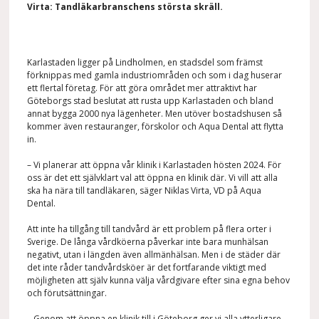
Virta: Tandläkarbranschens största skräll.
Karlastaden ligger på Lindholmen, en stadsdel som främst
förknippas med gamla industriområden och som i dag huserar
ett flertal företag. För att göra området mer attraktivt har
Göteborgs stad beslutat att rusta upp Karlastaden och bland
annat bygga 2000 nya lägenheter. Men utöver bostadshusen så
kommer även restauranger, förskolor och Aqua Dental att flytta
in.
– Vi planerar att öppna vår klinik i Karlastaden hösten 2024. För
oss är det ett självklart val att öppna en klinik där. Vi vill att alla
ska ha nära till tandläkaren, säger Niklas Virta, VD på Aqua
Dental.
Att inte ha tillgång till tandvård är ett problem på flera orter i
Sverige. De långa vårdköerna påverkar inte bara munhälsan
negativt, utan i längden även allmänhälsan. Men i de städer där
det inte råder tandvårdsköer är det fortfarande viktigt med
möjligheten att själv kunna välja vårdgivare efter sina egna behov
och förutsättningar.
– Genom att öppna en klinik till i Göteborg ger vi alla ytterligare