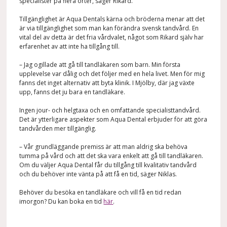
specialister på flera orter, säger Rikard.
Tillgänglighet är Aqua Dentals kärna och bröderna menar att det
är via tillgänglighet som man kan förändra svensk tandvård. En
vital del av detta är det fria vårdvalet, något som Rikard själv har
erfarenhet av att inte ha tillgång till.
– Jag ogillade att gå till tandläkaren som barn. Min första
upplevelse var dålig och det följer med en hela livet. Men för mig
fanns det inget alternativ att byta klinik. I Mjölby, där jag växte
upp, fanns det ju bara en tandläkare.
Ingen jour- och helgtaxa och en omfattande specialisttandvård.
Det är ytterligare aspekter som Aqua Dental erbjuder för att göra
tandvården mer tillgänglig.
– Vår grundläggande premiss är att man aldrig ska behöva
tumma på vård och att det ska vara enkelt att gå till tandläkaren.
Om du väljer Aqua Dental får du tillgång till kvalitativ tandvård
och du behöver inte vänta på att få en tid, säger Niklas.
Behöver du besöka en tandläkare och vill få en tid redan
imorgon? Du kan boka en tid
här
.