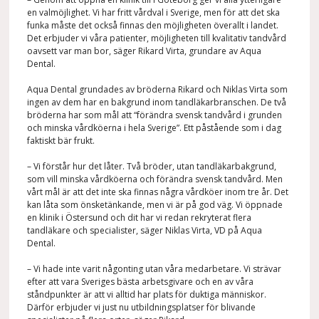
en valmöjlighet. Vi har fritt vårdval i Sverige, men för att det ska
funka måste det också finnas den möjligheten överallt i landet.
Det erbjuder vi våra patienter, möjligheten till kvalitativ tandvård
oavsett var man bor, säger Rikard Virta, grundare av Aqua
Dental.
Aqua Dental grundades av bröderna Rikard och Niklas Virta som
ingen av dem har en bakgrund inom tandläkarbranschen. De två
bröderna har som mål att “förändra svensk tandvård i grunden
och minska vårdköerna i hela Sverige”. Ett påstående som i dag
faktiskt bär frukt.
– Vi förstår hur det låter. Två bröder, utan tandläkarbakgrund,
som vill minska vårdköerna och förändra svensk tandvård. Men
vårt mål är att det inte ska finnas några vårdköer inom tre år. Det
kan låta som önsketänkande, men vi är på god väg. Vi öppnade
en klinik i Östersund och dit har vi redan rekryterat flera
tandläkare och specialister, säger Niklas Virta, VD på Aqua
Dental.
– Vi hade inte varit någonting utan våra medarbetare. Vi strävar
efter att vara Sveriges bästa arbetsgivare och en av våra
ståndpunkter är att vi alltid har plats för duktiga människor.
Därför erbjuder vi just nu utbildningsplatser för blivande