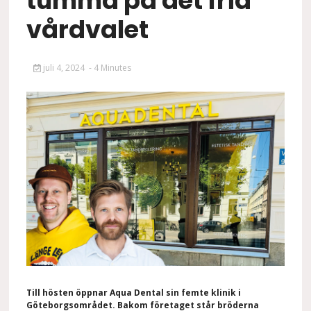
tumma på det fria
vårdvalet
juli 4, 2024
- 4 Minutes
Till hösten öppnar Aqua Dental sin f
emte
klinik i
Göteborgsområdet. Bakom företaget står bröderna