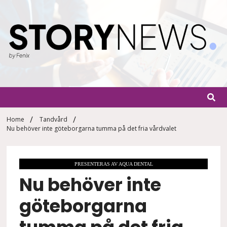
Skip
to
content
StoryN
By Fenix
Home
Tandvård
Nu behöver inte göteborgarna tumma på det fria vårdvalet
PRESENTERAS AV AQUA DENTAL
Nu behöver inte
göteborgarna