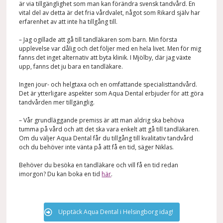
är via tillgänglighet som man kan förändra svensk tandvård. En
vital del av detta är det fria vårdvalet, något som Rikard själv har
erfarenhet av att inte ha tillgång till.
– Jag ogillade att gå till tandläkaren som barn. Min första
upplevelse var dålig och det följer med en hela livet. Men för mig
fanns det inget alternativ att byta klinik. I Mjölby, där jag växte
upp, fanns det ju bara en tandläkare.
Ingen jour- och helgtaxa och en omfattande specialisttandvård.
Det är ytterligare aspekter som Aqua Dental erbjuder för att göra
tandvården mer tillgänglig.
– Vår grundläggande premiss är att man aldrig ska behöva
tumma på vård och att det ska vara enkelt att gå till tandläkaren.
Om du väljer Aqua Dental får du tillgång till kvalitativ tandvård
och du behöver inte vänta på att få en tid, säger Niklas.
Behöver du besöka en tandläkare och vill få en tid redan
imorgon? Du kan boka en tid
här
.
Upptäck Aqua Dental i Helsingborg idag!