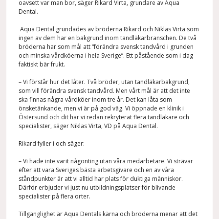
oavsett var man bor, säger Rikard Virta, grundare av Aqua
Dental.
Aqua Dental grundades av bröderna Rikard och Niklas Virta som
ingen av dem har en bakgrund inom tandläkarbranschen. De två
bröderna har som mål att “förändra svensk tandvård i grunden
och minska vårdköerna i hela Sverige”. Ett påstående som i dag
faktiskt bär frukt.
– Vi förstår hur det låter. Två bröder, utan tandläkarbakgrund,
som vill förändra svensk tandvård. Men vårt mål är att det inte
ska finnas några vårdköer inom tre år. Det kan låta som
önsketänkande, men vi är på god väg. Vi öppnade en klinik i
Östersund och dit har vi redan rekryterat flera tandläkare och
specialister, säger Niklas Virta, VD på Aqua Dental.
Rikard fyller i och säger:
– Vi hade inte varit någonting utan våra medarbetare. Vi strävar
efter att vara Sveriges bästa arbetsgivare och en av våra
ståndpunkter är att vi alltid har plats för duktiga människor.
Därför erbjuder vi just nu utbildningsplatser för blivande
specialister på flera orter.
Tillgänglighet är Aqua Dentals kärna och bröderna menar att det