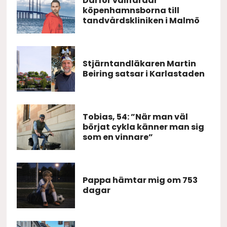
Därför vallfärdar
köpenhamnsborna till
tandvårdskliniken i Malmö
Stjärntandläkaren Martin
Beiring satsar i Karlastaden
Tobias, 54: ”När man väl
börjat cykla känner man sig
som en vinnare”
Pappa hämtar mig om 753
dagar