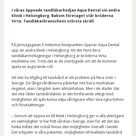
I våras öppnade tandläkarkedjan Aqua Dental sin andra
klinik i Helsingborg. Bakom företaget står bröderna
Virta: Tandläkarbranschens största skräll.
På Järnvägsgatan 5 mittemot Knutpunkten öppnar Aqua Dental
upp sin andra klinik i Helsingborg. Att det finns flera
tandläkarmottagningar i Helsingborg är bröderna Virta
medvetna om. Trots det är de övertygade om att de kommer
spela en avgörande roll.
Att inte ha tillgång till tandvård är ett problem på flera orter i
Sverige. De långa vårdköerna påverkar inte bara munhälsan
negativt, utan i längden även allmänhälsan. Men i de städer där
det inte råder tandvårdsköer är det fortfarande viktigt med
möjligheten att själv kunna välja vårdgivare efter sina egna behov
och förutsättningar.
– Genom att öppna en till klinik i Helsingborg ger vi alla ytterligare
en valmöjlighet. Vi har fritt vårdval i Sverige, men för att det ska
funka måste det också finnas den möjligheten överallt i landet.
Det erbjuder vi våra patienter, möjligheten till kvalitativ tandvård