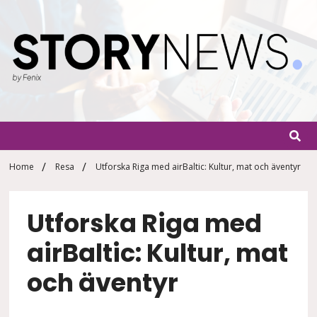
Skip
to
content
StoryN
By Fenix
Home
Resa
Utforska Riga med airBaltic: Kultur, mat och äventyr
Utforska Riga med
airBaltic: Kultur, mat
och äventyr