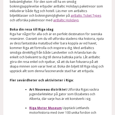
bekvämligheter. För den som vill ha en smidig
bokningsupplevelse erbjuder airBaltic Holidays paketresor som
inkluderar både flyg och hotell. Läs mer om airBaltics
biljettklasser och bokningsmöjligheter på
airBaltic Ticket Types
och utforska paketresor med
airBaltic Holidays
.
Boka din resa till Riga idag
Riga har något för alla och är en perfekt destination för svenska
resenärer. Oavsett om du vill utforska stadens rika historia, njuta
av dess fantastiska matutbud eller bara koppla av vid havet,
kommer Riga att förtrolla och inspirera dig. Med airBaltics
smidiga direktflyg från både Landvetter och Arlanda kan du
enkelt och bekvämt ta dig till denna baltiska pärla. Låt airBaltic
göra din resa enkel och njutbar, så att du kan fokusera på att
skapa minnen som varar livet ut. Boka din biljett till Riga idag och
upptäck allt som denna fascinerande stad har att erbjuda.
Fler sevärdheter och aktiviteter i Riga:
Art Nouveau distriktet
Utforska Rigas vackra
jugendarkitektur på gator som Elizabetes och
Alberta, där varje hus är ett konstverk i sig.
Riga Motor Museum
Upptäck Lettlands
motorhistoria med över 100 unika fordon och