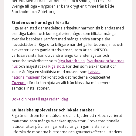
perfekt. Med airBaltic är det enkelt och smidigt att resa från
Sverige till Riga – flygtiden är bara drygt en timme från både
Stockholm och Göteborg.
Staden som har något för alla
Riga är en stad där medeltida arkitektur harmoniskt blandas med
trendiga kaféer och konstgallerier, något som tilltalar många
svenska besökare. Jämfört med många andra europeiska
huvudstäder är Riga ofta billigare när det gäller boende, mat och
aktiviteter. I den gamla stadskärnan, som är en UNESCO-
världsarvslista, kan du vandra längs kullerstensgator och
beundra sevärdheter som
Riga-katedralen
,
Svarthuvudbrödernas
hus
och majestätiska
Riga slott
. För den som älskar konst och
kultur är Riga en skattkista med museer som
Latvias
nationalmuseum
för konst och det moderna konstcentret
Zuzeum
, där du kan njuta av allt från klassiska mästerverk till
samtida installationer.
Boka din resa till Riga redan idag
Kulinariska upplevelser och lokala smaker
Riga är en dröm för matälskare och erbjuder ett rikt och varierat
matutbud som många svenskar uppskattar. Prova traditionella
lettiska rätter på charmiga restauranger i gamla stan eller
utforska de moderna bistroerna och gourmetkaféerna i stadens