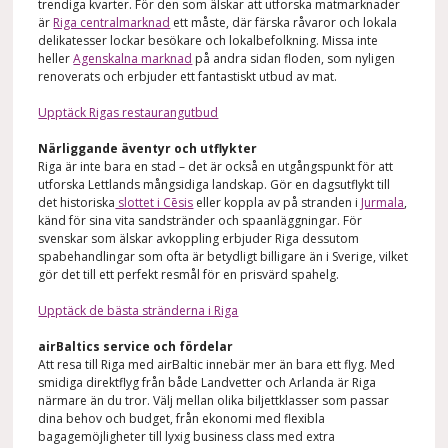
trendiga kvarter. För den som älskar att utforska matmarknader
är
Riga centralmarknad
ett måste, där färska råvaror och lokala
delikatesser lockar besökare och lokalbefolkning. Missa inte
heller
Agenskalna marknad
på andra sidan floden, som nyligen
renoverats och erbjuder ett fantastiskt utbud av mat.
Upptäck Rigas restaurangutbud
Närliggande äventyr och utflykter
Riga är inte bara en stad – det är också en utgångspunkt för att
utforska Lettlands mångsidiga landskap. Gör en dagsutflykt till
det historiska
slottet i Cēsis
eller koppla av på stranden i
Jurmala
,
känd för sina vita sandstränder och spaanläggningar. För
svenskar som älskar avkoppling erbjuder Riga dessutom
spabehandlingar som ofta är betydligt billigare än i Sverige, vilket
gör det till ett perfekt resmål för en prisvärd spahelg.
Upptäck de bästa stränderna i Riga
airBaltics service och fördelar
Att resa till Riga med airBaltic innebär mer än bara ett flyg. Med
smidiga direktflyg från både Landvetter och Arlanda är Riga
närmare än du tror. Välj mellan olika biljettklasser som passar
dina behov och budget, från ekonomi med flexibla
bagagemöjligheter till lyxig business class med extra