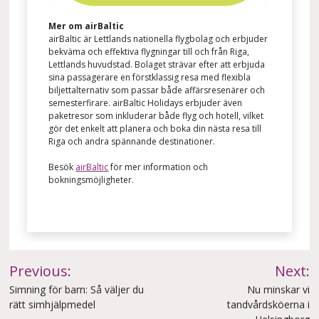
Mer om airBaltic
airBaltic är Lettlands nationella flygbolag och erbjuder
bekväma och effektiva flygningar till och från Riga,
Lettlands huvudstad. Bolaget strävar efter att erbjuda
sina passagerare en förstklassig resa med flexibla
biljettalternativ som passar både affärsresenärer och
semesterfirare. airBaltic Holidays erbjuder även
paketresor som inkluderar både flyg och hotell, vilket
gör det enkelt att planera och boka din nästa resa till
Riga och andra spännande destinationer.
Besök
airBaltic
för mer information och
bokningsmöjligheter.
Inläggsnavigering
Previous:
Next:
Simning för barn: Så väljer du
Nu minskar vi
rätt simhjälpmedel
tandvårdsköerna i