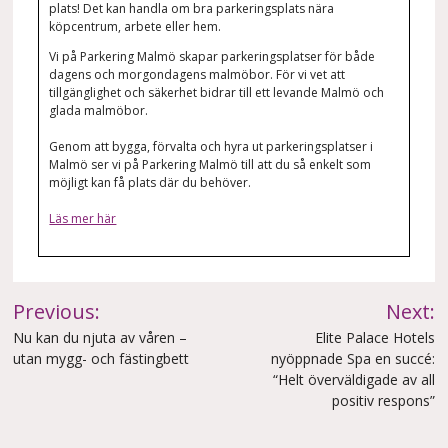
plats! Det kan handla om bra parkeringsplats nära
köpcentrum, arbete eller hem.
Vi på Parkering Malmö skapar parkeringsplatser för både
dagens och morgondagens malmöbor. För vi vet att
tillgänglighet och säkerhet bidrar till ett levande Malmö och
glada malmöbor.
Genom att bygga, förvalta och hyra ut parkeringsplatser i
Malmö ser vi på Parkering Malmö till att du så enkelt som
möjligt kan få plats där du behöver.
Läs mer här
Inläggsnavigering
Previous:
Next:
Nu kan du njuta av våren –
Elite Palace Hotels
utan mygg- och fästingbett
nyöppnade Spa en succé:
“Helt överväldigade av all
positiv respons”