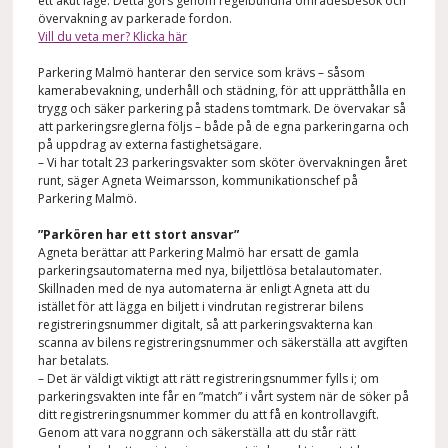
ett akut läge. Detta görs genom regelbundna områdesbesök och
övervakning av parkerade fordon.
Vill du veta mer? Klicka här
Parkering Malmö hanterar den service som krävs – såsom
kamerabevakning, underhåll och städning, för att upprätthålla en
trygg och säker parkering på stadens tomtmark. De övervakar så
att parkeringsreglerna följs – både på de egna parkeringarna och
på uppdrag av externa fastighetsägare.
– Vi har totalt 23 parkeringsvakter som sköter övervakningen året
runt, säger Agneta Weimarsson, kommunikationschef på
Parkering Malmö.
”Parkören har ett stort ansvar”
Agneta berättar att Parkering Malmö har ersatt de gamla
parkeringsautomaterna med nya, biljettlösa betalautomater.
Skillnaden med de nya automaterna är enligt Agneta att du
istället för att lägga en biljett i vindrutan registrerar bilens
registreringsnummer digitalt, så att parkeringsvakterna kan
scanna av bilens registreringsnummer och säkerställa att avgiften
har betalats.
– Det är väldigt viktigt att rätt registreringsnummer fylls i; om
parkeringsvakten inte får en ”match” i vårt system när de söker på
ditt registreringsnummer kommer du att få en kontrollavgift.
Genom att vara noggrann och säkerställa att du står rätt