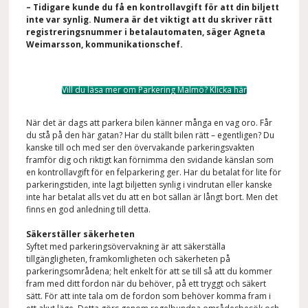
– Tidigare kunde du få en kontrollavgift för att din biljett
inte var synlig. Numera är det viktigt att du skriver rätt
registreringsnummer i betalautomaten, säger Agneta
Weimarsson, kommunikationschef.
Vill du läsa mer om Parkering Malmö? Klicka här
När det är dags att parkera bilen känner många en vag oro. Får
du stå på den här gatan? Har du ställt bilen rätt – egentligen? Du
kanske till och med ser den övervakande parkeringsvakten
framför dig och riktigt kan förnimma den svidande känslan som
en kontrollavgift för en felparkering ger. Har du betalat för lite för
parkeringstiden, inte lagt biljetten synlig i vindrutan eller kanske
inte har betalat alls vet du att en bot sällan är långt bort. Men det
finns en god anledning till detta.
Säkerställer säkerheten
Syftet med parkeringsövervakning är att säkerställa
tillgängligheten, framkomligheten och säkerheten på
parkeringsområdena; helt enkelt för att se till så att du kommer
fram med ditt fordon när du behöver, på ett tryggt och säkert
sätt. För att inte tala om de fordon som behöver komma fram i