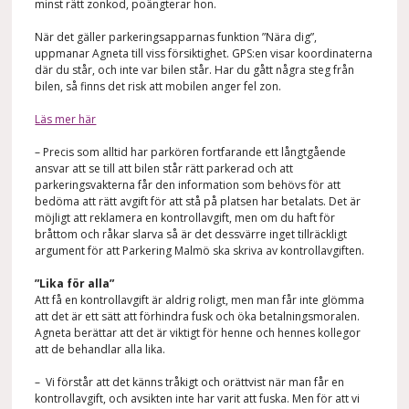
minst rätt zonkod, poängterar hon.
När det gäller parkeringsapparnas funktion ”Nära dig”,
uppmanar Agneta till viss försiktighet. GPS:en visar koordinaterna
där du står, och inte var bilen står. Har du gått några steg från
bilen, så finns det risk att mobilen anger fel zon.
Läs mer här
– Precis som alltid har parkören fortfarande ett långtgående
ansvar att se till att bilen står rätt parkerad och att
parkeringsvakterna får den information som behövs för att
bedöma att rätt avgift för att stå på platsen har betalats. Det är
möjligt att reklamera en kontrollavgift, men om du haft för
bråttom och råkar slarva så är det dessvärre inget tillräckligt
argument för att Parkering Malmö ska skriva av kontrollavgiften.
”Lika för alla”
Att få en kontrollavgift är aldrig roligt, men man får inte glömma
att det är ett sätt att förhindra fusk och öka betalningsmoralen.
Agneta berättar att det är viktigt för henne och hennes kollegor
att de behandlar alla lika.
– Vi förstår att det känns tråkigt och orättvist när man får en
kontrollavgift, och avsikten inte har varit att fuska. Men för att vi