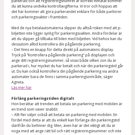
parkerad och att registreringsnumret är korrekt inmatat kommer
du att kunna undvika kontrollavgifterna. Vi tror och hoppas att
det här kommer att göra parkerandet enklare för både parkörer
och parkeringsvakter i framtiden.
Med de nya betalautomaterna slipper du alltså risken med att p-
biljetten inte ligger synlig för parkeringsvakten. Andra fördelar är
att du slipper gå tillbaka till bilen med biljetten. Vid behov kan du
dessutom alltid kontrollera din pågående parkering.
– Det finns en knapp för detta direkt på automatens display.
Tryck på ”Kontrollera pågående parkering” på displayen och
ange ditt registreringsnummer, så visas både vilken zon du är
parkerad i, hur mycket du har betalt och när din parkeringstid går
ut. Du kan också kontrollera din pågående parkering via andra
automater bara de finns i samma parkeringsområde, säger
Agneta.
Läs mer här
Förläng parkeringstiden digitalt
Hon berättar att trenden att betala sin parkering med mobilen är
en trend som växer snabbt.
– Allt fler väljer också att betala sin parkering med mobilen. En
fördel med detta är att du enkelt kan förlänga din parkeringstid
därifrån du befinner dig. Men, även här är det viktigt att du är
noga med att ange rätt bil och rätt registreringsnummer och inte