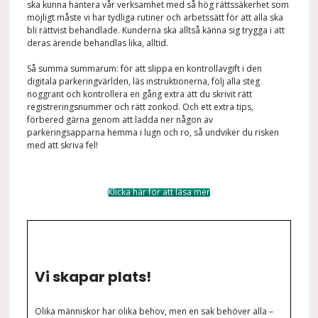
ska kunna hantera vår verksamhet med så hög rättssäkerhet som
möjligt måste vi har tydliga rutiner och arbetssätt för att alla ska
bli rättvist behandlade. Kunderna ska alltså känna sig trygga i att
deras ärende behandlas lika, alltid.
Så summa summarum: för att slippa en kontrollavgift i den
digitala parkeringvärlden, läs instruktionerna, följ alla steg
noggrant och kontrollera en gång extra att du skrivit rätt
registreringsnummer och rätt zonkod. Och ett extra tips,
förbered gärna genom att ladda ner någon av
parkeringsapparna hemma i lugn och ro, så undviker du risken
med att skriva fel!
Klicka här för att läsa mer
Vi skapar plats!
Olika människor har olika behov, men en sak behöver alla –