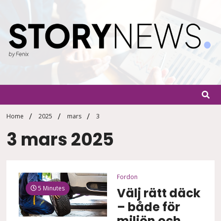
Skip
to
content
StoryN
By Fenix
Home
2025
mars
3
3 mars 2025
Fordon
5 Minutes
Välj rätt däck
– både för
miljön och