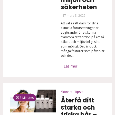
säkerheten
mars 3, 2025
Att välja rätt däck för dina
aktuella förutsättningar är
avgörande för att kunna
framföra ditt fordon på ett så
säkert och miljövänligt sätt
som möjligt. Det är dock
många faktorer som påverkar
och det...
Läs mer
Skönhet
Tipset
3 Minutes
Återfå ditt
starka och
friska hår –