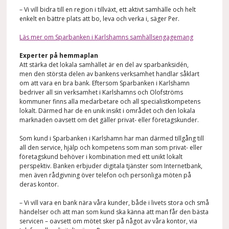
– Vi vill bidra till en region i tillväxt, ett aktivt samhälle och helt
enkelt en bättre plats att bo, leva och verka i, säger Per.
Läs mer om Sparbanken i Karlshamns samhällsengagemang
Experter på hemmaplan
Att stärka det lokala samhället är en del av sparbanksidén,
men den största delen av bankens verksamhet handlar såklart
om att vara en bra bank. Eftersom Sparbanken i Karlshamn
bedriver all sin verksamhet i Karlshamns och Olofströms
kommuner finns alla medarbetare och all specialistkompetens
lokalt. Därmed har de en unik insikt i området och den lokala
marknaden oavsett om det gäller privat- eller företagskunder.
Som kund i Sparbanken i Karlshamn har man därmed tillgång till
all den service, hjälp och kompetens som man som privat- eller
företagskund behöver i kombination med ett unikt lokalt
perspektiv. Banken erbjuder digitala tjänster som Internetbank,
men även rådgivning över telefon och personliga möten på
deras kontor.
– Vi vill vara en bank nära våra kunder, både i livets stora och små
händelser och att man som kund ska känna att man får den bästa
servicen – oavsett om mötet sker på något av våra kontor, via