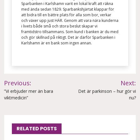
Sparbanken i Karlshamn varit en lokal kraft att räkna
med ända sedan 1829. Sparbankshjärtat klappar för
att bidra till en bättre plats för alla som bor, verkar
och växer upp just HÄR. Genom att vara nära kunderna
i livets både små och stora beslut skapar vi
framtidstro tillsammans. Som kund i banken är du med
och gör skillnad på riktigt. Det är därför Sparbanken i
Karlshamn är en bank som ingen annan.
Inläggsnavigering
Previous:
Next:
”Vi erbjuder mer än bara
Det är parkinson – hur gör vi
viktmedicin”
nu?
RELATED POSTS