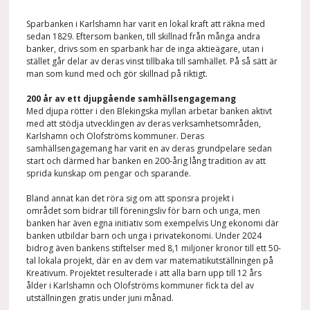
Sparbanken i Karlshamn har varit en lokal kraft att räkna med
sedan 1829. Eftersom banken, till skillnad från många andra
banker, drivs som en sparbank har de inga aktieägare, utan i
stället går delar av deras vinst tillbaka till samhället. På så sätt är
man som kund med och gör skillnad på riktigt.
200 år av ett djupgående samhällsengagemang
Med djupa rötter i den Blekingska myllan arbetar banken aktivt
med att stödja utvecklingen av deras verksamhetsområden,
Karlshamn och Olofströms kommuner. Deras
samhällsengagemang har varit en av deras grundpelare sedan
start och därmed har banken en 200-årig lång tradition av att
sprida kunskap om pengar och sparande.
Bland annat kan det röra sig om att sponsra projekt i
området som bidrar till föreningsliv för barn och unga, men
banken har även egna initiativ som exempelvis Ung ekonomi där
banken utbildar barn och unga i privatekonomi. Under 2024
bidrog även bankens stiftelser med 8,1 miljoner kronor till ett 50-
tal lokala projekt, där en av dem var matematikutställningen på
Kreativum. Projektet resulterade i att alla barn upp till 12 års
ålder i Karlshamn och Olofströms kommuner fick ta del av
utställningen gratis under juni månad.