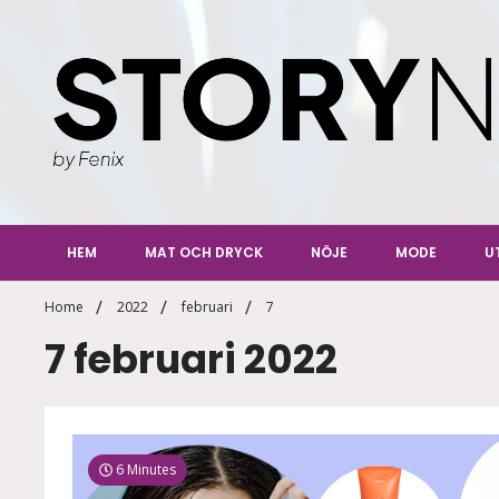
Skip
to
content
StoryN
By Fenix
HEM
MAT OCH DRYCK
NÖJE
MODE
U
Home
2022
februari
7
7 februari 2022
6 Minutes