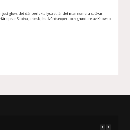
h just glow, det där perfekta lystret, är det man numera strävar
 Här tipsar Sabina Jasinski, hudvårdsexpert och grundare av Know to