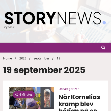
Skip
to
content
StoryN
By Fenix
Home
2025
september
19
19 september 2025
Uncategorized
4 Minutes
När Kornelias
kramp blev
början på en