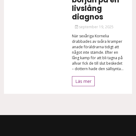
livslång
diagnos
september 19, 2025
När sexåriga Kornelia
drabbades av svåra kramper
anade föräldrarna tidigt att
något inte stämde. Efter en
lång kamp för att bli tagna på
allvar fick de till slut beskedet
– dottern hade den sällsynta...
Läs mer