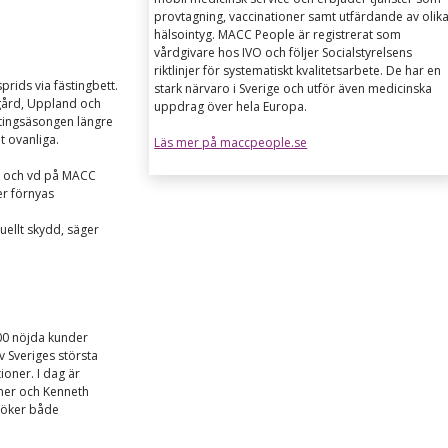
provtagning, vaccinationer samt utfärdande av olik
hälsointyg. MACC People är registrerat som
vårdgivare hos IVO och följer Socialstyrelsens
riktlinjer för systematiskt kvalitetsarbete. De har en
prids via fästingbett.
stark närvaro i Sverige och utför även medicinska
ärgård, Uppland och
uppdrag över hela Europa.
stingsäsongen längre
t ovanliga.
Läs mer på maccpeople.se
ka och vd på MACC
er förnyas
uellt skydd, säger
00 nöjda kunder
v Sveriges största
oner. I dag är
oner och Kenneth
 söker både