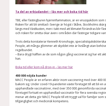
Ta del av erbjudandet – läs mer och boka tid här
TBE, eller fästingburen hjärninflammation, är en virussjukdom som s
Risken för att bli smittad i Sverige är högst i Skåne, Stockholms sk
längs med Västkusten, men i takt med att klimatet förändras blir fä
och risken för smitta ökar även i områden där fästingar tidigare vari
Trots detta konstaterar Kenneth Kronohage, specialistsjuksköters
People, att många glömmer att skyddet inte är livslångt utan behöv
regelbundet.
– Bara drygt hälften av de som någon gång vaccinerat sig har ett akt
han.
Boka tid eller kom på drop-in – läs mer här
400 000 nöjda kunder
MACC People är en erfaren aktör inom vaccinering med över 400 0
bakom sig. Under covid-19-pandemin växte företaget till att bli en a
upphandlade vaccinatörer, med över 350 000 genomförda vaccinati
företaget fortsatt en upphandlad vaccinatör för flera svenska regi
menar att detta gör MACC People till ett tryggt val för familjer som
tillgänglighet och medicinsk kompetens.