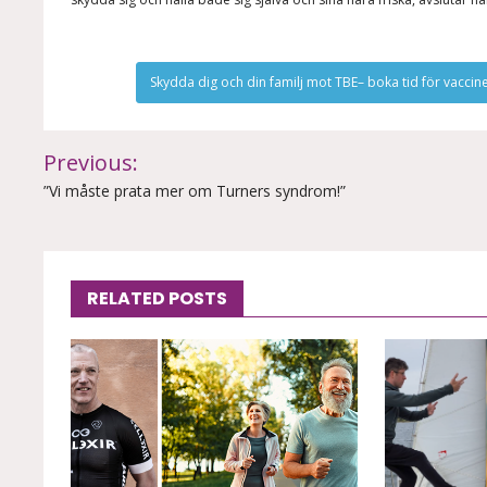
Skydda dig och din familj mot TBE– boka tid för vaccin
Inläggsnavigering
Previous:
”Vi måste prata mer om Turners syndrom!”
RELATED POSTS