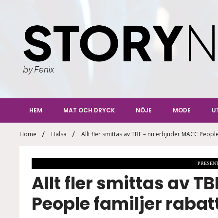
Skip
to
content
StoryN
By Fenix
HEM
MAT OCH DRYCK
NÖJE
MODE
U
Home
Hälsa
Allt fler smittas av TBE – nu erbjuder MACC People
PRESEN
Allt fler smittas av 
People familjer rabat