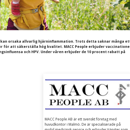
m kan orsaka allvarlig hjärninflammation. Trots detta saknar många et
tör för att säkerställa hög kvalitet.
MACC People erbjuder vaccinatione
ongsinfluensa och HPV. Under våren erbjuder de 10 procent rabatt på
MACC People AB är ett svenskt företag med
huvudkontor i Malmö. De är specialiserade på
mobil medicinsk service och erbjuder tjänster som