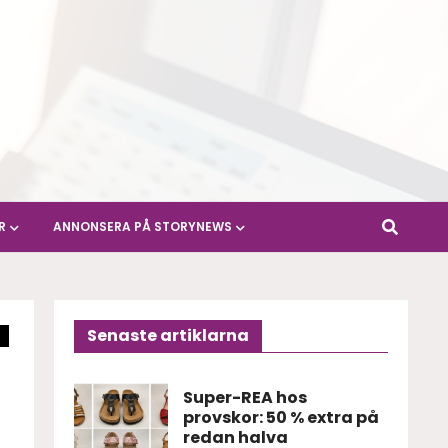
R
ANNONSERA PÅ STORYNEWS
Senaste artiklarna
Super-REA hos
provskor: 50 % extra på
redan halva