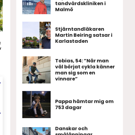
tandvårdskliniken i
Malmö
Stjärntandläkaren
Martin Beiring satsar i
Karlastaden
t
r
Tobias, 54: ”När man
väl börjat cykla känner
man sig som en
vinnare”
Pappa hämtar mig om
753 dagar
Danskar och
smålänningar