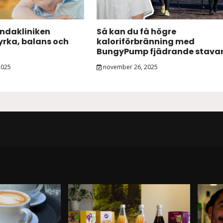
andakliniken
Så kan du få högre
tyrka, balans och
kaloriförbränning med
BungyPump fjädrande stava
2025
november 26, 2025