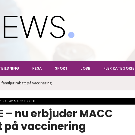
ews
TBILDNING
RESA
SPORT
JOBB
FLER KATEGORIE
 familjer rabatt på vaccinering
TERAS AV MACC PEOPLE
TBE – nu erbjuder MACC
t på vaccinering