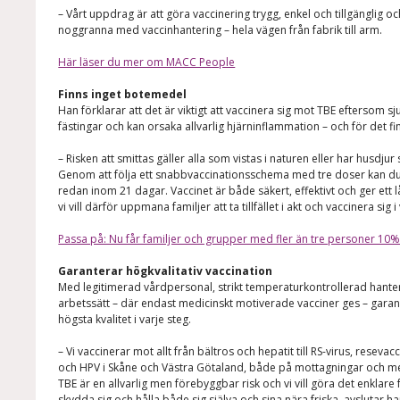
– Vårt uppdrag är att göra vaccinering trygg, enkel och tillgänglig oc
noggranna med vaccinhantering – hela vägen från fabrik till arm.
Här läser du mer om MACC People
Finns inget botemedel
Han förklarar att det är viktigt att vaccinera sig mot TBE eftersom 
fästingar och kan orsaka allvarlig hjärninflammation – och för det f
– Risken att smittas gäller alla som vistas i naturen eller har husdju
Genom att följa ett snabbvaccinationsschema med tre doser kan du f
redan inom 21 dagar. Vaccinet är både säkert, effektivt och ger ett 
vi vill därför uppmana familjer att ta tillfället i akt och vaccinera sig 
Passa på: Nu får familjer och grupper med fler än tre personer 10%
Garanterar högkvalitativ vaccination
Med legitimerad vårdpersonal, strikt temperaturkontrollerad hanteri
arbetssätt – där endast medicinskt motiverade vacciner ges – gar
högsta kvalitet i varje steg.
– Vi vaccinerar mot allt från bältros och hepatit till RS-virus, reseva
och HPV i Skåne och Västra Götaland, både på mottagningar och m
TBE är en allvarlig men förebyggbar risk och vi vill göra det enklare
skydda sig och hålla både sig själva och sina nära friska, avslutar ha