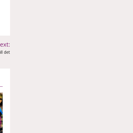
ext:
ll det