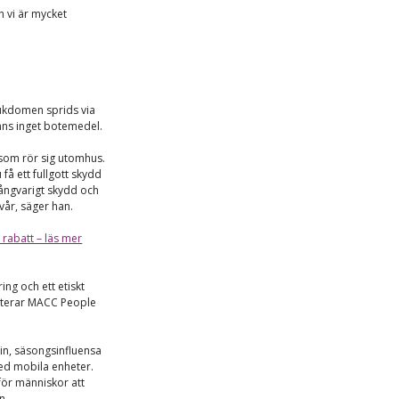
h vi är mycket
sjukdomen sprids via
inns inget botemedel.
r som rör sig utomhus.
å ett fullgott skydd
långvarigt skydd och
i vår, säger han.
 rabatt – läs mer
ng och ett etiskt
anterar MACC People
ccin, säsongsinfluensa
ed mobila enheter.
 för människor att
n.