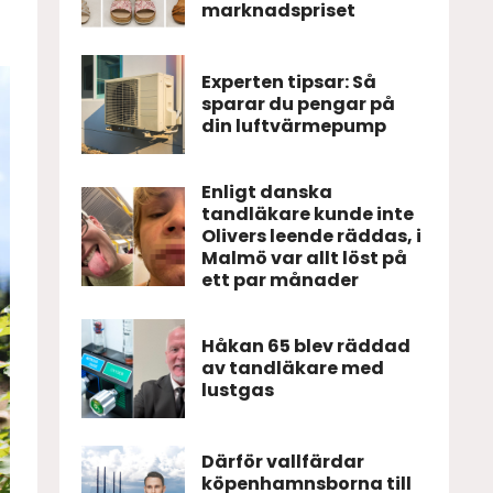
marknadspriset
Experten tipsar: Så
sparar du pengar på
din luftvärmepump
Enligt danska
tandläkare kunde inte
Olivers leende räddas, i
Malmö var allt löst på
ett par månader
Håkan 65 blev räddad
av tandläkare med
lustgas
Därför vallfärdar
köpenhamnsborna till