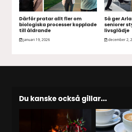
Därför pratar allt fler om
Så ger Arl
biologiska processer kopplade
seniorer s
till åldrande
livsglädje
januari 19, 2026
december 2, 
Du kanske också gillar...