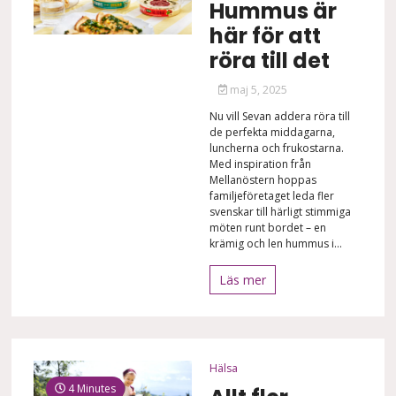
Hummus är
här för att
röra till det
maj 5, 2025
Nu vill Sevan addera röra till
de perfekta middagarna,
luncherna och frukostarna.
Med inspiration från
Mellanöstern hoppas
familjeföretaget leda fler
svenskar till härligt stimmiga
möten runt bordet – en
krämig och len hummus i...
Läs mer
Hälsa
4 Minutes