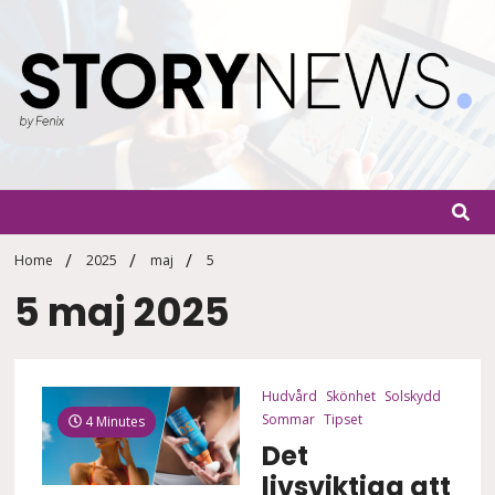
Skip
to
content
StoryN
By Fenix
Home
2025
maj
5
5 maj 2025
Hudvård
Skönhet
Solskydd
Sommar
Tipset
4 Minutes
Det
livsviktiga att