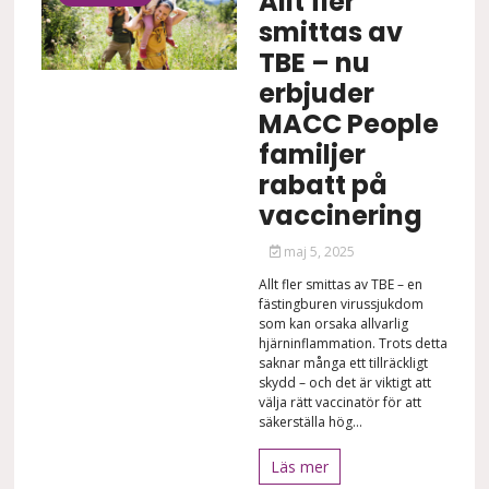
Allt fler
smittas av
TBE – nu
erbjuder
MACC People
familjer
rabatt på
vaccinering
maj 5, 2025
Allt fler smittas av TBE – en
fästingburen virussjukdom
som kan orsaka allvarlig
hjärninflammation. Trots detta
saknar många ett tillräckligt
skydd – och det är viktigt att
välja rätt vaccinatör för att
säkerställa hög...
Läs mer