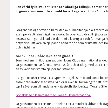
I en värld fylld av konflikter och obotliga folksjukdomar har
organisation som inte är rädd för att agera är Lions Clubs I
I dagens skakiga omvärld blir vikten av humanitär hjälp allt större o
exempelvis Ukrainakriget har skakat Europa. Att bidra till hjälporga
insatser som gör skillnad blir därmed allt viktigare och för många fi
betydelse i att vara en hjälpande hand för de som är utsatta och bor
och krig härjar.
Gör skillnad – både lokalt och globalt
Som medlem i hjälporganisationen Lions Clubs International är det 
Organisationen har funnits i över 100 år och är idag, med sina 1,4
en av världens största hjälporganisationer.
– Vi gör insatser i flera olika typer av projekt som bland annat berö
äldre och funktionsnedsatta. Vi bidrar även till forskning för att utr
typ 1 såväl som tillhandahåller katastrofhjälp, berättar Torgny Gille.
Gör skillnad tillsammans med Lions Clubs International
Organisationen är i sin tur uppdelad i olika mindre klubbar och ida