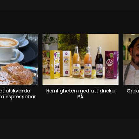
et älskvärda
Hemligheten med att dricka
Greki
sta espressobar
RÅ