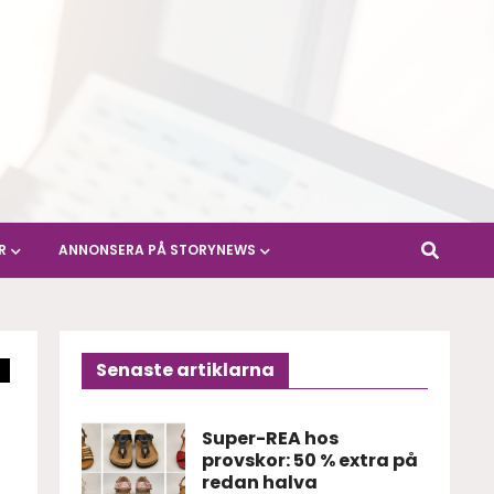
R
ANNONSERA PÅ STORYNEWS
Senaste artiklarna
Super-REA hos
provskor: 50 % extra på
redan halva