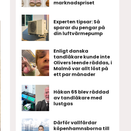
marknadspriset
Experten tipsar: Så
sparar du pengar på
din luftvärmepump
Enligt danska
tandläkare kunde inte
Olivers leende räddas, i
Malmö var allt löst på
ett par månader
Håkan 65 blev räddad
av tandläkare med
lustgas
Därför vallfärdar
köpenhamnsborna till