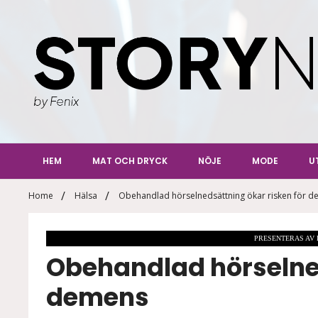
Skip
to
content
StoryN
By Fenix
HEM
MAT OCH DRYCK
NÖJE
MODE
U
Home
Hälsa
Obehandlad hörselnedsättning ökar risken för 
PRESENTERAS AV
Obehandlad hörselned
demens