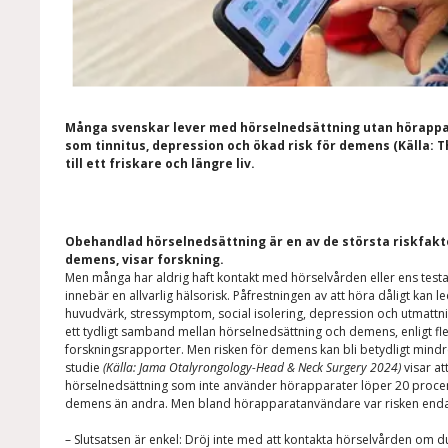
Många svenskar lever med hörselnedsättning utan hörapparat 
som tinnitus, depression och ökad risk för demens (Källa: T
till ett friskare och längre liv.
Obehandlad hörselnedsättning är en av de största riskfakt
demens, visar forskning.
Men många har aldrig haft kontakt med hörselvården eller ens testat
innebär en allvarlig hälsorisk. Påfrestningen av att höra dåligt kan leda
huvudvärk, stressymptom, social isolering, depression och utmattni
ett tydligt samband mellan hörselnedsättning och demens, enligt fl
forskningsrapporter.
Men risken för demens kan bli betydligt mind
studie
(Källa:
Jama Otalyrongology-Head & Neck Surgery 2024)
visar a
hörselnedsättning
som inte använder hörapparater löper 20 procen
demens än andra. Men bland hörapparatanvändare var risken enda
– Slutsatsen är enkel: Dröj inte med att kontakta hörselvården om 