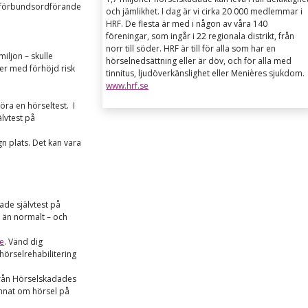
, förbundsordförande
och jämlikhet. I dag är vi cirka 20 000 medlemmar i
HRF. De flesta är med i någon av våra 140
föreningar, som ingår i 22 regionala distrikt, från
norr till söder. HRF är till för alla som har en
iljon – skulle
hörselnedsättning eller är döv, och för alla med
er med förhöjd risk
tinnitus, ljudöverkänslighet eller Menières sjukdom.
www.hrf.se
öra en hörseltest. I
älvtest på
gn plats. Det kan vara
ade självtest på
 än normalt – och
se
.
Vänd dig
hörselrehabilitering
 från Hörselskadades
nnat om hörsel på