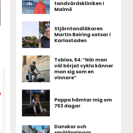
tandvårdskliniken i
Malmö
Stjärntandläkaren
Martin Beiring satsar i
Karlastaden
Tobias, 54: ”När man
väl börjat cykla känner
man sig som en
vinnare”
Pappa hämtar mig om
753 dagar
Danskar och
smålänningar
t