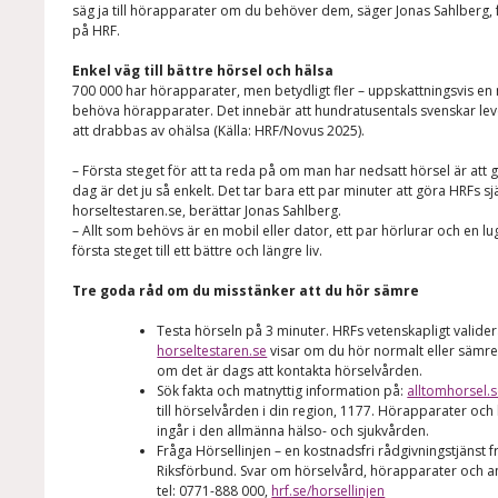
säg ja till hörapparater om du behöver dem, säger Jonas Sahlberg
på HRF.
Enkel väg till bättre hörsel och hälsa
700 000 har hörapparater, men betydligt fler – uppskattningsvis en m
behöva hörapparater. Det innebär att hundratusentals svenskar lev
att drabbas av ohälsa (Källa: HRF/Novus 2025).
–
Första steget för att ta reda på om man har nedsatt hörsel är att g
dag är det ju så enkelt. Det tar bara ett par minuter att göra HRFs sj
horseltestaren.se, berättar Jonas Sahlberg
.
– Allt som behövs är en mobil eller dator, ett par hörlurar och en lu
första steget till ett bättre och längre liv.
Tre goda råd om du misstänker att du hör sämre
Testa hörseln på 3 minuter. HRFs vetenskapligt valider
horseltestaren.se
visar om du hör normalt eller sämre
om det är dags att kontakta hörselvården.
Sök fakta och matnyttig information på:
alltomhorsel.
till hörselvården i din region, 1177. Hörapparater och 
ingår i den allmänna hälso- och sjukvården.
Fråga Hörsellinjen – en kostnadsfri rådgivningstjänst
Riksförbund. Svar om hörselvård, hörapparater och a
tel: 0771-888 000,
hrf.se/horsellinjen