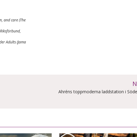
n, and care (The
 Riksförbund,
der Adults (Jama
N
Ahréns toppmoderna laddstation i Söde