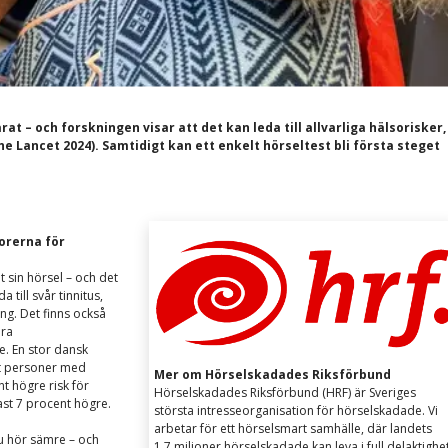
– och forskningen visar att det kan leda till allvarliga hälsorisker,
he Lancet 2024). Samtidigt kan ett enkelt hörseltest bli första steget
orerna för
 sin hörsel – och det
 till svår tinnitus,
ng. Det finns också
era
re.
En stor dansk
tt personer med
Mer om Hörselskadades Riksförbund
t högre risk för
Hörselskadades Riksförbund (HRF) är Sveriges
st 7 procent högre.
största intresseorganisation för hörselskadade. Vi
arbetar för ett hörselsmart samhälle, där landets
du hör sämre – och
1,7 miljoner hörselskadade kan leva i full delaktighe