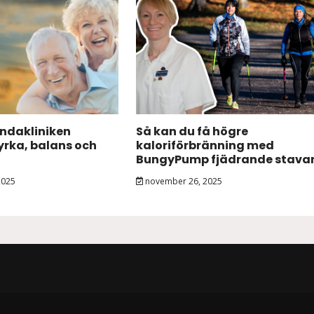
andakliniken
Så kan du få högre
tyrka, balans och
kaloriförbränning med
BungyPump fjädrande stava
2025
november 26, 2025