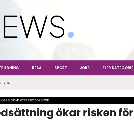
ews
TBILDNING
RESA
SPORT
JOBB
FLER KATEGORIE
demens
 HÖRSELSKADADES RIKSFÖRBUND
sättning ökar risken för