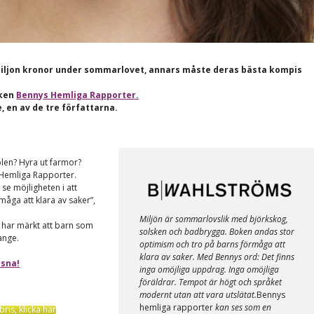
miljon kronor under sommarlovet, annars måste deras bästa kompis
oken
Bennys Hemliga Rapporter.
, en av de tre författarna.
plen? Hyra ut farmor?
 Hemliga Rapporter.
se möjligheten i att
åga att klara av saker”,
Miljön är sommarlovslik med björkskog,
i har märkt att barn som
solsken och badbrygga. Boken andas stor
ange.
optimism och tro på barns förmåga att
klara av saker. Med Bennys ord: Det finns
ssna!
inga omöjliga uppdrag. Inga omöjliga
föräldrar. Tempot är högt och språket
modernt utan att vara utslätat.
Bennys
hemliga rapporter
kan ses som en
ris, klicka här