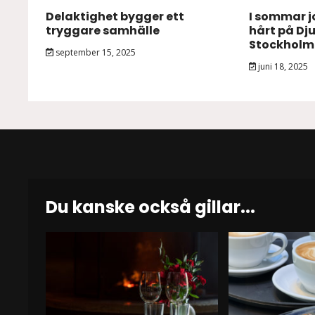
Delaktighet bygger ett
I sommar j
tryggare samhälle
hårt på Dj
Stockholm
september 15, 2025
juni 18, 2025
Du kanske också gillar...