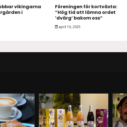
obbar vikingarna
Föreningen för kortväxta:
urgården i
”Hög tid att lämna ordet
’dvärg’ bakom oss”
april 10, 2025