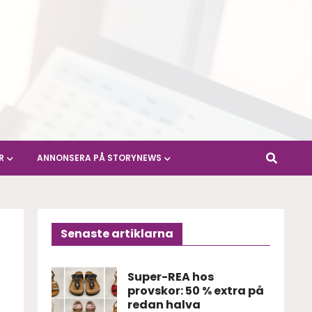
R
ANNONSERA PÅ STORYNEWS
Senaste artiklarna
Super-REA hos
provskor: 50 % extra på
redan halva