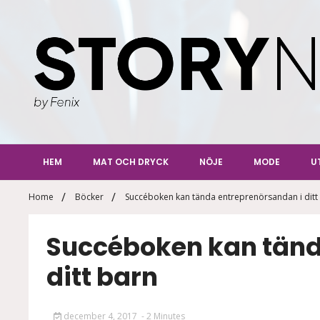
Skip
to
content
StoryN
By Fenix
HEM
MAT OCH DRYCK
NÖJE
MODE
U
Home
Böcker
Succéboken kan tända entreprenörsandan i ditt
Succéboken kan tänd
ditt barn
december 4, 2017
- 2 Minutes