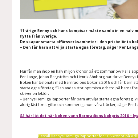
11-årige Benny och hans kompisar måste samla in en halv 
flytta från Sverige.
De skapar smarta affärsverksamheter i den prisbelönta b
– Den får barn att vilja starta egna företag, säger Per Lange
Hur får man ihop en halv miljon kronor på ett sommarlov? Palla äp
Per Lange, Johan Bergström och Henrik Ahnborg har skrivit Bennys
Boken har belönats med Barnradions bokpris 2016 och får barn att 
starta egna företag. ”Den andas stor optimism och tro på barns förm
skriver en lektör.
– Bennys Hemliga Rapporter får barn att vilja starta egna företag. V
aldrig läst förut gillar och kommer igenom våra böcker, säger Per L
Så här lät det när boken vann Barnradions bokpris 2016 – ly
Beställ Bennys Hemliga Rapporter för 108 kronor på Adlib