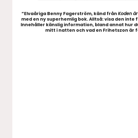
”Elvaåriga Benny Fagerström, känd från
Koden är
med en ny superhemlig bok. Alltså: visa den inte f
Innehåller känslig information, bland annat hur 
mitt i natten och vad en Frihetszon är f