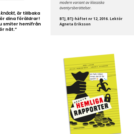
modern variant av klassiska
äventyrsberättelser.
 knäckt
, är tillbaka
ör dina föräldrar!
BTJ, BTJ-häftet nr 12, 2016. Lektör
du smiter hemifrån
Agneta Eriksson
ör nåt.”