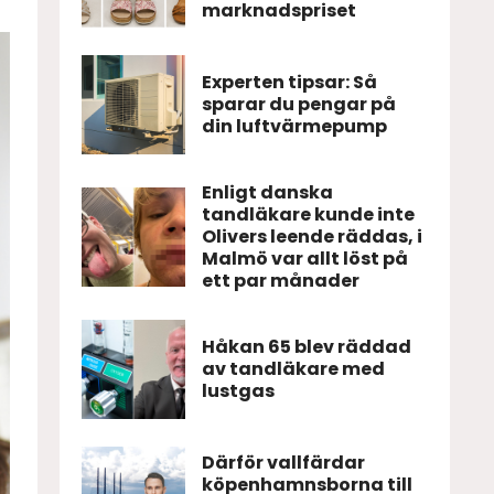
marknadspriset
Experten tipsar: Så
sparar du pengar på
din luftvärmepump
Enligt danska
tandläkare kunde inte
Olivers leende räddas, i
Malmö var allt löst på
ett par månader
Håkan 65 blev räddad
av tandläkare med
lustgas
Därför vallfärdar
köpenhamnsborna till