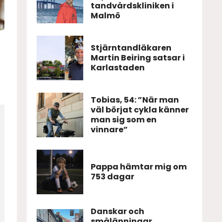
tandvårdskliniken i
Malmö
Stjärntandläkaren
Martin Beiring satsar i
Karlastaden
Tobias, 54: ”När man
väl börjat cykla känner
man sig som en
vinnare”
Pappa hämtar mig om
753 dagar
Danskar och
smålänningar