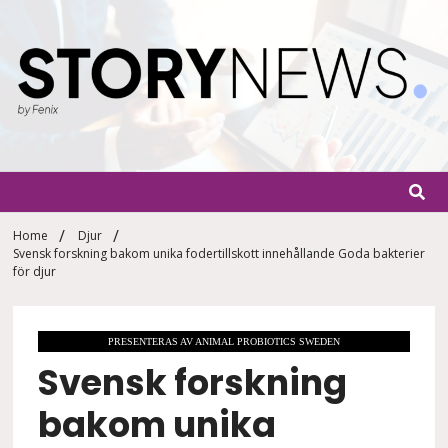
Skip
to
content
StoryN
By Fenix
Home
Djur
Svensk forskning bakom unika fodertillskott innehållande Goda bakterier
för djur
PRESENTERAS AV ANIMAL PROBIOTICS SWEDEN
Svensk forskning
bakom unika