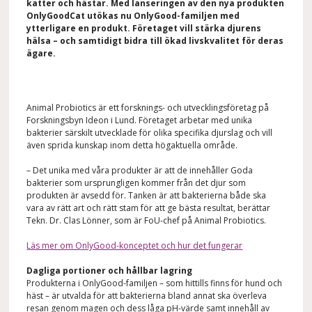
katter och hästar. Med lanseringen av den nya produkten
OnlyGoodCat
utökas
nu
OnlyGood
-
familj
en
med
ytterligare en produkt
.
F
öretaget
vill
stärka djurens
hälsa – och samtidigt bidra till ökad livskvalitet för deras
ägare.
Animal Probiotics är ett forsknings- och utvecklingsföretag på
Forskningsbyn Ideon i Lund. Företaget arbetar med unika
bakterier särskilt utvecklade för olika specifika djurslag och vill
även sprida kunskap inom detta högaktuella område.
– Det unika med våra produkter är att de innehåller Goda
bakterier som ursprungligen kommer från det djur som
produkten är avsedd för. Tanken är att bakterierna både ska
vara av rätt art och rätt stam för att ge bästa resultat, berättar
Tekn. Dr. Clas Lönner, som är FoU-chef på Animal Probiotics.
Läs mer om OnlyGood-konceptet och hur det fungerar
Dagliga portioner och hållbar lagring
Produkterna i OnlyGood-familjen – som hittills finns för hund och
häst – är utvalda för att bakterierna bland annat ska överleva
resan genom magen och dess låga pH-värde samt innehåll av