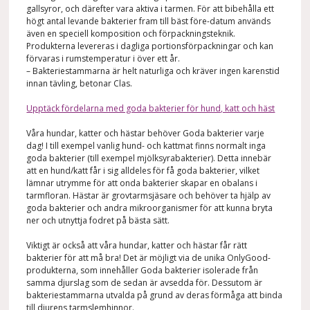
gallsyror, och
därefter
vara aktiva i tarmen. För att bibehålla ett
högt antal levande bakterier fram till bäst före-datum används
även en speciell komposition och förpackningsteknik.
Produkterna levereras i dagliga portionsförpackningar och kan
förvaras i rumstemperatur i över ett år.
– Bakteriestammarna är helt naturliga och kräver ingen karenstid
innan
tävling
, betonar Clas.
Upptäck fördelarna med goda bakterier för hund, katt och häst
Våra hundar, katter och hästar
behöver Goda bakterier varje
dag! I till exempel vanlig hund- och kattmat finns normalt inga
goda bakterier (till exempel mjölksyrabakterier). Detta innebär
att en hund/katt får i sig alldeles för få goda bakterier, vilket
lämnar utrymme för att onda bakterier skapar en obalans i
tarmfloran. Hästar är grovtarmsjäsare och behöver ta hjälp av
goda bakterier och andra mikroorganismer för att kunna bryta
ner och utnyttja fodret på bästa sätt.
Viktigt är också att våra hundar, katter och hästar
får
rätt
bakterier för att må bra!
Det är möjligt via de unika OnlyGood-
produkterna, som innehåller Goda bakterier isolerade från
samma djurslag som de sedan är avsedda för.
Dessutom är
bakteriestammarna utvalda på grund av deras förmåga att binda
till djurens tarmslemhinn
or
.