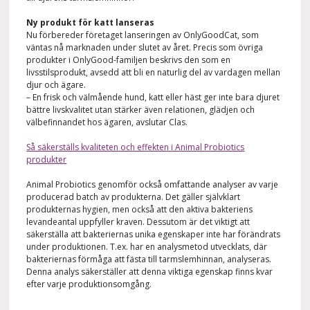
Ny produkt för katt lanseras
Nu förbereder företaget lanseringen av OnlyGoodCat, som
väntas nå marknaden under
slutet av året
. Precis som övriga
produkter i OnlyGood-familjen beskrivs den som en
livsstilsprodukt, avsedd att bli en naturlig del av vardagen mellan
djur och ägare.
– En frisk och välmående hund, katt eller häst ger inte bara djuret
bättre livskvalitet utan stärker även relationen, glädjen och
välbefinnandet hos ägaren, avslutar Clas.
Så säkerställs kvaliteten och effekten i Animal Probiotics
produkter
Animal Probiotics genomför också omfattande analyser av varje
producerad batch av produkterna. Det gäller självklart
produkternas hygien, men också att den aktiva bakteriens
levandeantal uppfyller kraven. Dessutom är det viktigt att
säkerställa att bakteriernas unika egenskaper inte har förändrats
under produktionen. T.ex. har en analysmetod utvecklats
,
där
bakteriernas förmåga att fästa till tarmslemhinnan, analyseras
.
Denna analys säkerställer
att denna viktiga egenskap finns kvar
efter varje produktionsomgång.