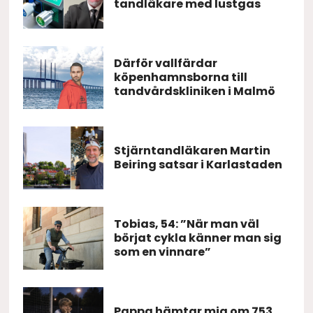
tandläkare med lustgas
Därför vallfärdar
köpenhamnsborna till
tandvårdskliniken i Malmö
Stjärntandläkaren Martin
Beiring satsar i Karlastaden
Tobias, 54: ”När man väl
börjat cykla känner man sig
som en vinnare”
Pappa hämtar mig om 753