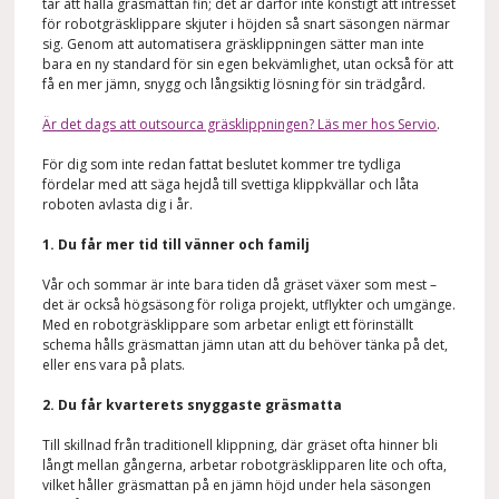
tar att hålla gräsmattan fin; det är därför inte konstigt att intresset
för robotgräsklippare skjuter i höjden så snart säsongen närmar
sig. Genom att automatisera gräsklippningen sätter man inte
bara en ny standard för sin egen bekvämlighet, utan också för att
få en mer jämn, snygg och långsiktig lösning för sin trädgård.
Är det dags att outsourca gräsklippningen? Läs mer hos Servio
.
För dig som inte redan fattat beslutet kommer tre tydliga
fördelar med att säga hejdå till svettiga klippkvällar och låta
roboten avlasta dig i år.
1. Du får mer tid till vänner och familj
Vår och sommar är inte bara tiden då gräset växer som mest –
det är också högsäsong för roliga projekt, utflykter och umgänge.
Med en robotgräsklippare som arbetar enligt ett förinställt
schema hålls gräsmattan jämn utan att du behöver tänka på det,
eller ens vara på plats.
2. Du får kvarterets snyggaste gräsmatta
Till skillnad från traditionell klippning, där gräset ofta hinner bli
långt mellan gångerna, arbetar robotgräsklipparen lite och ofta,
vilket håller gräsmattan på en jämn höjd under hela säsongen