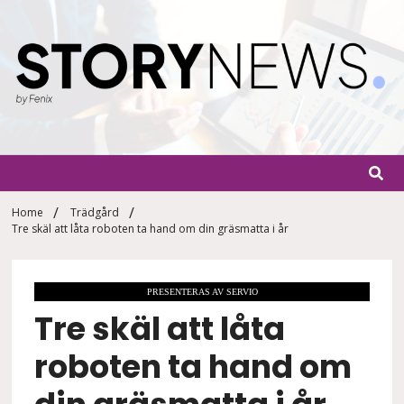
Skip
to
content
StoryN
By Fenix
Home
Trädgård
Tre skäl att låta roboten ta hand om din gräsmatta i år
PRESENTERAS AV SERVIO
Tre skäl att låta
roboten ta hand om