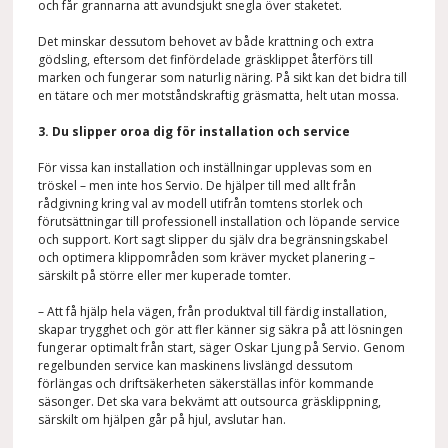
och får grannarna att avundsjukt snegla över staketet.
Det minskar dessutom behovet av både krattning och extra
gödsling, eftersom det finfördelade gräsklippet återförs till
marken och fungerar som naturlig näring. På sikt kan det bidra till
en tätare och mer motståndskraftig gräsmatta, helt utan mossa.
3. Du slipper oroa dig för installation och service
För vissa kan installation och inställningar upplevas som en
tröskel – men inte hos Servio. De hjälper till med allt från
rådgivning kring val av modell utifrån tomtens storlek och
förutsättningar till professionell installation och löpande service
och support. Kort sagt slipper du själv dra begränsningskabel
och optimera klippområden som kräver mycket planering –
särskilt på större eller mer kuperade tomter.
– Att få hjälp hela vägen, från produktval till färdig installation,
skapar trygghet och gör att fler känner sig säkra på att lösningen
fungerar optimalt från start, säger Oskar Ljung på Servio. Genom
regelbunden service kan maskinens livslängd dessutom
förlängas och driftsäkerheten säkerställas inför kommande
säsonger. Det ska vara bekvämt att outsourca gräsklippning,
särskilt om hjälpen går på hjul, avslutar han.