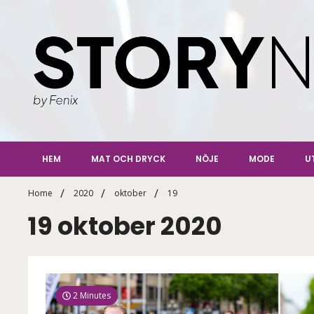
Skip
to
content
StoryN
By Fenix
HEM
MAT OCH DRYCK
NÖJE
MODE
U
Home
2020
oktober
19
19 oktober 2020
2 Minutes