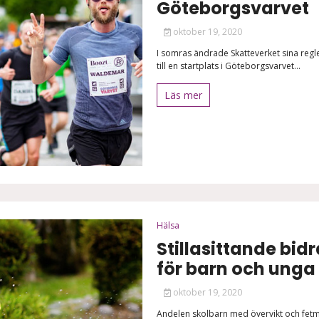
Göteborgsvarvet
oktober 19, 2020
I somras ändrade Skatteverket sina regle
till en startplats i Göteborgsvarvet...
Läs mer
Hälsa
Stillasittande bidra
för barn och unga
oktober 19, 2020
Andelen skolbarn med övervikt och fetm