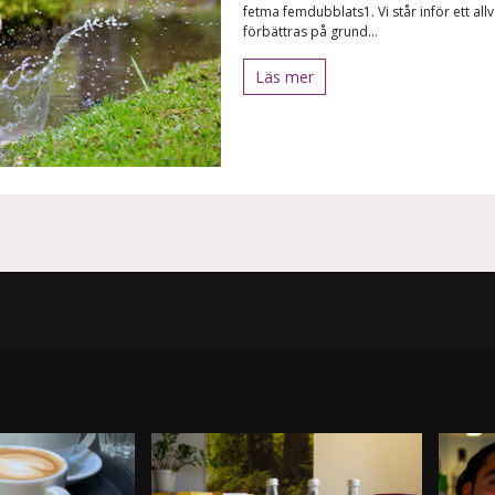
fetma femdubblats1. Vi står inför ett allv
förbättras på grund...
Läs mer