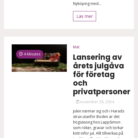
Nyköping med...
Läs mer
Mat
4 Minutes
Lansering av
årets julgåva
för företag
och
privatpersoner
november 28, 2024
Julen närmar sig och i Harads
strax utanför Boden är det
högsäsong hos LappSimon
som röker, gravar och torkar
kött inför jul. Allt tillverkas på