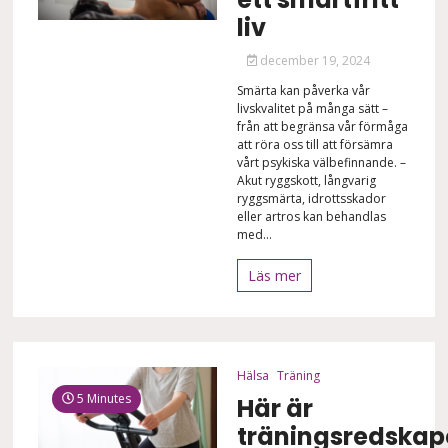
liv
december 19, 2024
Smärta kan påverka vår
livskvalitet på många sätt –
från att begränsa vår förmåga
att röra oss till att försämra
vårt psykiska välbefinnande. –
Akut ryggskott, långvarig
ryggsmärta, idrottsskador
eller artros kan behandlas
med...
Läs mer
Hälsa
Träning
5 Minutes
Här är
träningsredskap