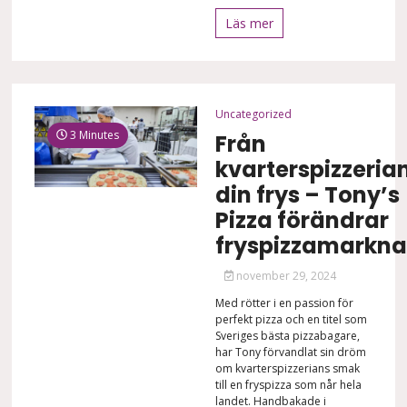
Läs mer
Uncategorized
3 Minutes
Från
kvarterspizzerian 
din frys – Tony’s
Pizza förändrar
fryspizzamarkn
november 29, 2024
Med rötter i en passion för
perfekt pizza och en titel som
Sveriges bästa pizzabagare,
har Tony förvandlat sin dröm
om kvarterspizzerians smak
till en fryspizza som når hela
landet. Handbakade i