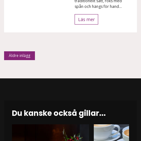
traditionellt sätt, röks med
spån och hängs för hand...
Läs mer
Inläggsnavigering
Äldre inlägg
Du kanske också gillar...