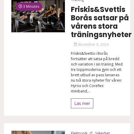
3 Minutes
Friskis&Svettis
Borås satsar på
vårens stora
träningsnyheter
december 6, 2024
Friskis&Svettis i Borås
fortsätter att satsa på bredd
och variation i sin träning. Med
tre toppmoderna gym och ett
brett utbud av pass lanseras
nu två stora nyheter för våren:
Hyrox och Coreflex
miniband,...
Läs mer
Elektronik
IT
Säkerhet