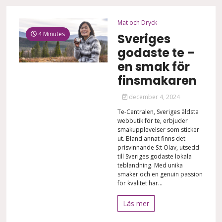
Mat och Dryck
4 Minutes
Sveriges
godaste te –
en smak för
finsmakaren
december 4, 2024
Te-Centralen, Sveriges äldsta
webbutik för te, erbjuder
smakupplevelser som sticker
ut. Bland annat finns det
prisvinnande S:t Olav, utsedd
till Sveriges godaste lokala
teblandning. Med unika
smaker och en genuin passion
för kvalitet har...
Läs mer