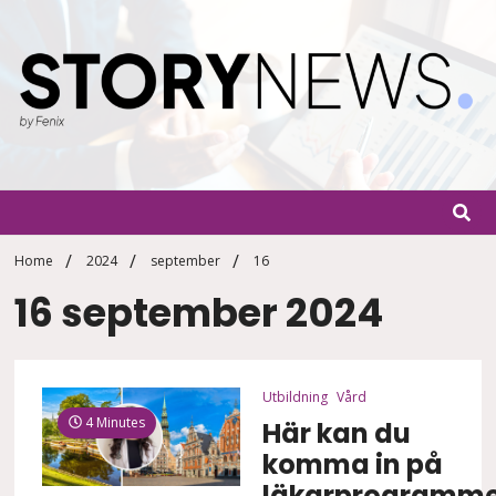
Skip
to
content
StoryN
By Fenix
Home
2024
september
16
16 september 2024
Utbildning
Vård
4 Minutes
Här kan du
komma in på
läkarprogramme