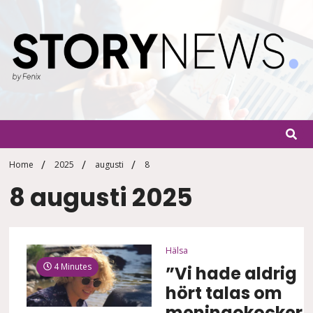
Skip
to
content
StoryN
By Fenix
Home
2025
augusti
8
8 augusti 2025
Hälsa
4 Minutes
”Vi hade aldrig
hört talas om
meningokocker