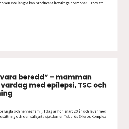
oppen inte längre kan producera livsviktiga hormoner. Trots att
d vara beredd” – mamman
 vardag med epilepsi, TSC och
ning
 för Engla och hennes familj. I dag är hon snart 20 år och lever med
nsnedsättning och den sällsynta sjukdomen Tuberös Skleros Komplex