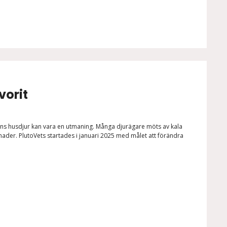
vorit
r ens husdjur kan vara en utmaning. Många djurägare möts av kala
ader. PlutoVets startades i januari 2025 med målet att förändra