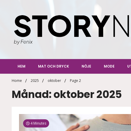
Skip
to
content
StoryN
By Fenix
HEM
MAT OCH DRYCK
NÖJE
MODE
U
Home
2025
oktober
Page 2
Månad: oktober 2025
4 Minutes