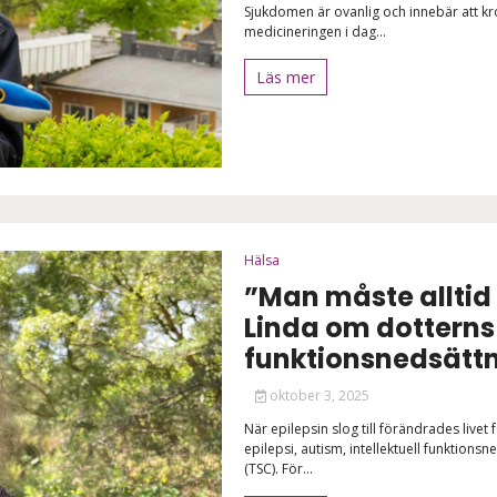
Sjukdomen är ovanlig och innebär att kr
medicineringen i dag...
Läs mer
Hälsa
”Man måste allti
Linda om dotterns
funktionsnedsätt
oktober 3, 2025
När epilepsin slog till förändrades livet
epilepsi, autism, intellektuell funktio
(TSC). För...