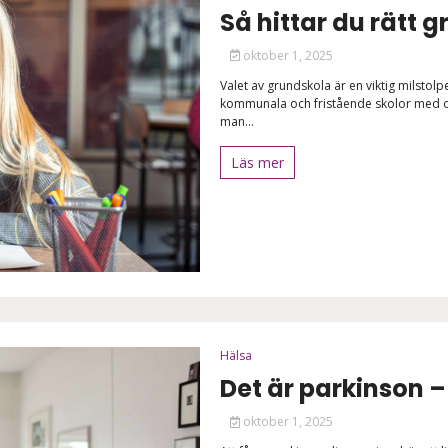
Så hittar du rätt g
oktober 1, 2025
Valet av grundskola är en viktig milstolp
kommunala och fristående skolor med oli
man...
Läs mer
Hälsa
Det är parkinson –
oktober 1, 2025