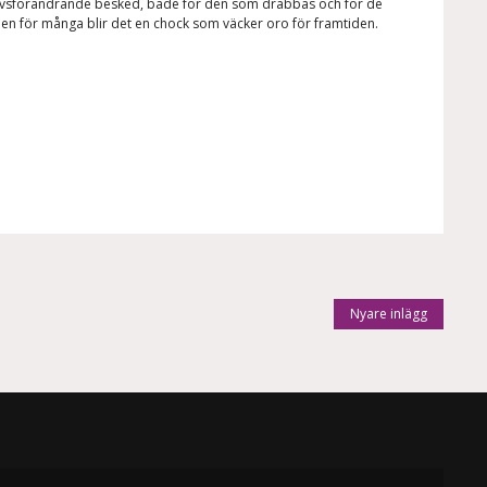
 livsförändrande besked, både för den som drabbas och för de
en för många blir det en chock som väcker oro för framtiden.
Nyare inlägg