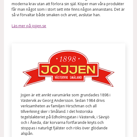
moderna krav utan att förlora sin själ. Köper man våra produkter
får man något som i stort sett inte finns någon annanstans. Det är
så vi förvaltar både smaken och arvet, avslutar han.
Läs mer på jojjen.se
Jojjen är ett anrikt varumärke som grundades 1898 i
Västervik av Georg Andersson. Sedan 1984 drivs
verksamheten av familjen Hirschman och all
tillverkning sker i Småland. I det historiska
tegelslakteriet på Edholmsgatan i Västervik, i Sävsjö
och i Åseda, där korvarna fortfarande knyts och
stoppas i naturligt fjälster och röks över glödande
alspån.