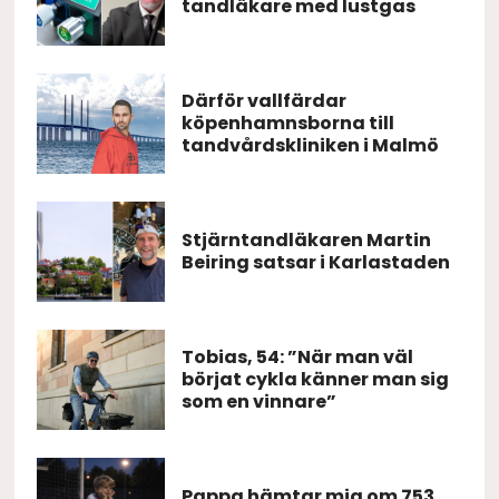
tandläkare med lustgas
Därför vallfärdar
köpenhamnsborna till
tandvårdskliniken i Malmö
Stjärntandläkaren Martin
Beiring satsar i Karlastaden
Tobias, 54: ”När man väl
börjat cykla känner man sig
som en vinnare”
Pappa hämtar mig om 753