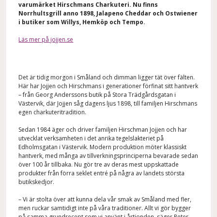
varumärket Hirschmans Charkuteri. Nu finns
Norrhultsgrill anno 1898, Jalapeno Cheddar och Ostwiener
i butiker som Willys, Hemköp och Tempo.
Läs mer på jojjen.se
Det är tidig morgon i Småland och dimman ligger tät över fälten.
Här har Jojjen och Hirschmans i generationer förfinat sitt hantverk
– från Georg Anderssons butik på Stora Trädgårdsgatan i
Västervik, där Jojjen såg dagens ljus 1898, till familjen Hirschmans
egen charkuteri­tradition.
Sedan 1984 äger och driver familjen Hirschman Jojjen och har
utvecklat verksamheten i det anrika tegelslakteriet på
Edholmsgatan i Västervik. Modern produktion möter klassiskt
hantverk, med många av tillverkningsprinciperna bevarade sedan
över 100 år tillbaka. Nu gör tre av deras mest uppskattade
produkter från förra seklet entré på några av landets största
butikskedjor.
– Vi är stolta över att kunna dela vår smak av Småland med fler,
men ruckar samtidigt inte på våra traditioner. Allt vi gör bygger
på samma grundrecept som vi använt i årtionden, säger Peter