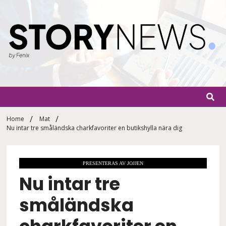
Skip
to
content
StoryN
By Fenix
Home
Mat
Nu intar tre småländska charkfavoriter en butikshylla nära dig
PRESENTERAS AV JOJJEN
Nu intar tre
småländska