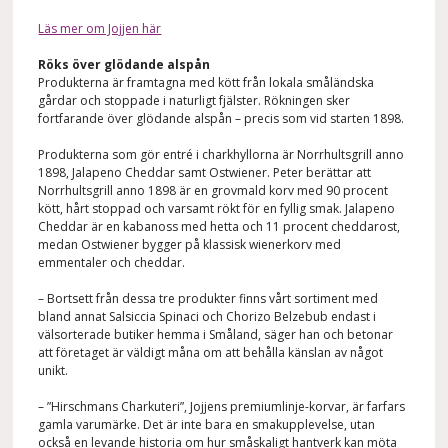
Läs mer om Jojjen här
Röks över glödande alspån
Produkterna är framtagna med kött från lokala småländska
gårdar och stoppade i naturligt fjälster. Rökningen sker
fortfarande över glödande alspån – precis som vid starten 1898.
Produkterna som gör entré i charkhyllorna är Norrhultsgrill anno
1898, Jalapeno Cheddar samt Ostwiener. Peter berättar att
Norrhultsgrill anno 1898 är en grovmald korv med 90 procent
kött, hårt stoppad och varsamt rökt för en fyllig smak. Jalapeno
Cheddar är en kabanoss med hetta och 11 procent cheddarost,
medan Ostwiener bygger på klassisk wienerkorv med
emmentaler och cheddar.
– Bortsett från dessa tre produkter finns vårt sortiment med
bland annat Salsiccia Spinaci och Chorizo Belzebub endast i
välsorterade butiker hemma i Småland, säger han och betonar
att företaget är väldigt måna om att behålla känslan av något
unikt.
– ”Hirschmans Charkuteri”, Jojjens premiumlinje-korvar, är farfars
gamla varumärke. Det är inte bara en smakupplevelse, utan
också en levande historia om hur småskaligt hantverk kan möta