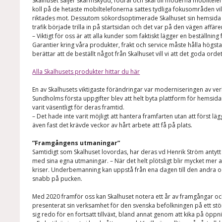
Skalhuset säljer skärmskydd, fodral och skal till moderna mobiltele
koll på de hetaste mobiltelefonerna sattes tydliga fokusområden vil
riktades mot. Dessutom sökordsoptimerade Skalhuset sin hemsida v
trafik började trilla in på startsidan och det var på den vägen affä
– Viktigt för oss är att alla kunder som faktiskt lägger en beställning
Garantier kring våra produkter, frakt och service måste hålla högsta
berättar att de beställt något från Skalhuset vill vi att det goda orde
Alla Skalhusets produkter hittar du här
En av Skalhusets viktigaste förändringar var moderniseringen av ve
Sundholms första uppgifter blev att helt byta plattform för hemsidan
varit väsentligt för deras framtid.
– Det hade inte varit möjligt att hantera framfarten utan att först läg
även fast det krävde veckor av hårt arbete att få på plats.
”Framgångens utmaningar”
Samtidigt som Skalhuset lovordas, har deras vd Henrik Ström antyt
med sina egna utmaningar.
– När det helt plötsligt blir mycket mer 
kriser. Underbemanning kan uppstå från ena dagen till den andra oc
snabb på pucken.
Med 2020 framför oss kan Skalhuset notera ett år av framgångar och 
presenterat sin verksamhet för den svenska befolkningen på ett stö
sig redo för en fortsatt tillväxt, bland annat genom att kika på öppn