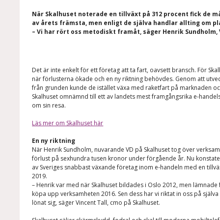
När Skalhuset noterade en tillväxt på 312 procent fick de
av årets främsta, men enligt de själva handlar allting om p
– Vi har rört oss metodiskt framåt, säger Henrik Sundholm,
Det är inte enkelt för ett företag att ta fart, oavsett bransch. För Ska
när förlusterna ökade och en ny riktning behövdes. Genom att utve
från grunden kunde de istället växa med raketfart på marknaden o
Skalhuset omnämnd till ett av landets mest framgångsrika e-handel
om sin resa.
Läs mer om Skalhuset här
En ny riktning
När Henrik Sundholm, nuvarande VD på Skalhuset tog över verksa
förlust på sexhundra tusen kronor under förgående år. Nu konstatera
av Sveriges snabbast växande företag inom e-handeln med en tillv
2019.
– Henrik var med när Skalhuset bildades i Oslo 2012, men lämnade f
köpa upp verksamheten 2016. Sen dess har vi riktat in oss på själv
lönat sig, säger Vincent Tall, cmo på Skalhuset.