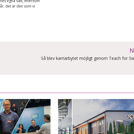
ldeles egna sätt, eftersom
står, det är den som vi
N
Så blev karriärbytet möjligt genom Teach for 