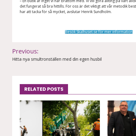
– En butik är inget vi har bråttom med. Vi vill göra allting på vårt al
det fungerat så bra hittills. För oss är det viktigt att vår metodik be
har att tacka för så mycket, avslutar Henrik Sundholm.
Besök Skalhuset.se för mer information
Inläggsnavigering
Previous:
Hitta nya smultronställen med din egen husbil
RELATED POSTS