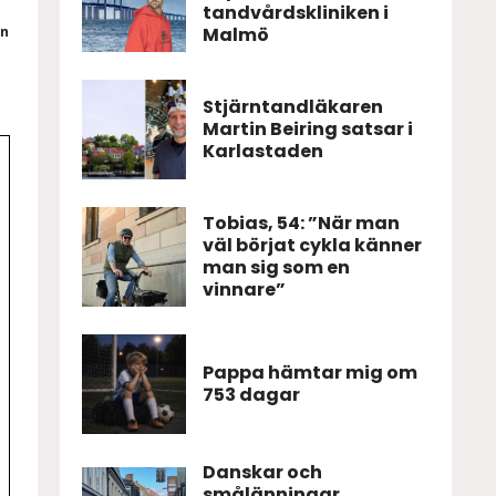
tandvårdskliniken i
Malmö
en
Stjärntandläkaren
Martin Beiring satsar i
Karlastaden
Tobias, 54: ”När man
väl börjat cykla känner
man sig som en
vinnare”
Pappa hämtar mig om
753 dagar
Danskar och
smålänningar