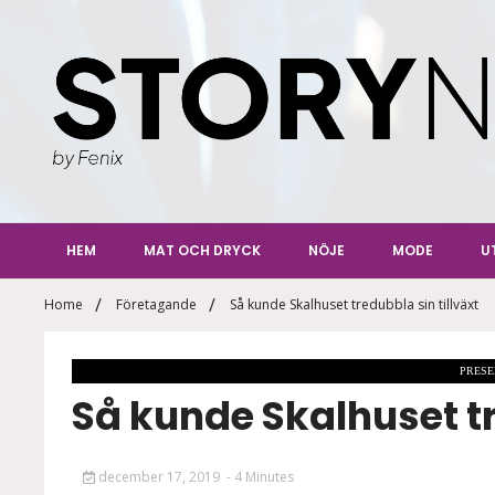
Skip
to
content
StoryN
By Fenix
HEM
MAT OCH DRYCK
NÖJE
MODE
U
Home
Företagande
Så kunde Skalhuset tredubbla sin tillväxt
PRESE
Så kunde Skalhuset tr
december 17, 2019
- 4 Minutes