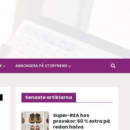
R
ANNONSERA PÅ STORYNEWS
Senaste artiklarna
Super-REA hos
provskor: 50 % extra på
redan halva