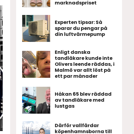
marknadspriset
Experten tipsar: Så
sparar du pengar på
din luftvärmepump
Enligt danska
tandläkare kunde inte
Olivers leende räddas, i
Malmö var allt löst på
ett par månader
Håkan 65 blev räddad
av tandläkare med
lustgas
Därför vallfärdar
köpenhamnsborna till