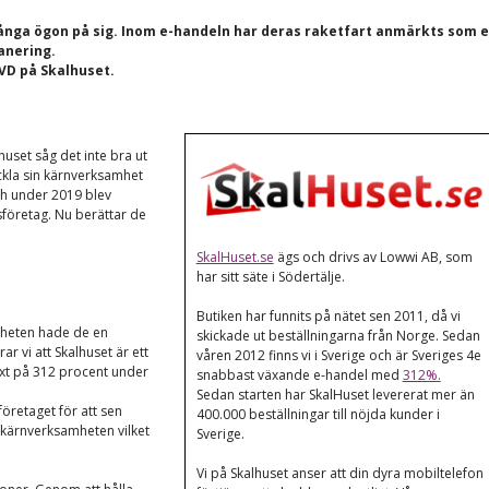
 många ögon på sig. Inom e-handeln har deras raketfart anmärkts som 
lanering.
 VD på Skalhuset.
lhuset såg det inte bra ut
ckla sin kärnverksamhet
ch under 2019 blev
sföretag. Nu berättar de
SkalHuset.se
ägs och drivs av Lowwi AB, som
har sitt säte i Södertälje.
Butiken har funnits på nätet sen 2011, då vi
mheten hade de en
skickade ut beställningarna från Norge. Sedan
r vi att Skalhuset är ett
våren 2012 finns vi i Sverige och är Sveriges 4e
äxt på 312 procent under
snabbast växande e-handel med
312%.
Sedan starten har SkalHuset levererat mer än
öretaget för att sen
400.000 beställningar till nöjda kunder i
a kärnverksamheten vilket
Sverige.
Vi på Skalhuset anser att din dyra mobiltelefon