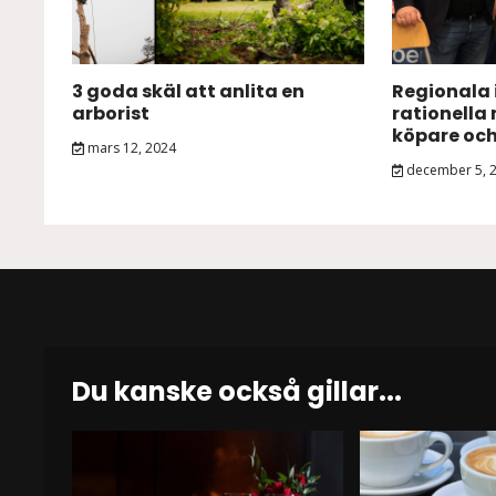
3 goda skäl att anlita en
Regionala 
arborist
rationella
köpare och
mars 12, 2024
december 5, 
Du kanske också gillar...