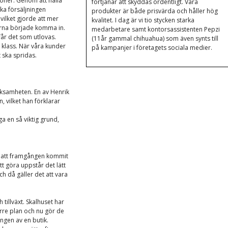
foner. Genom att hålla
förtjänar att skyddas ordentligt. Våra
ka försäljningen
produkter är både prisvärda och håller hög
ilket gjorde att mer
kvalitet. I dag är vi tio stycken starka
rerna började komma in.
medarbetare samt kontorsassistenten Pepzi
 får det som utlovas.
(11år gammal chihuahua) som även synts till
 klass. När våra kunder
på kampanjer i företagets sociala medier.
t ska spridas.
rksamheten. En av Henrik
, vilket han förklarar
ga en så viktig grund,
t att framgången kommit
att göra uppstår det lätt
h då gäller det att vara
tillväxt. Skalhuset har
rre plan och nu gör de
ingen av en butik.