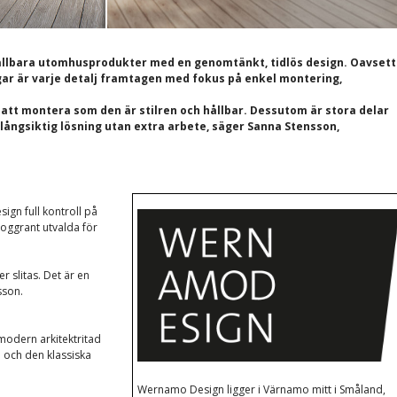
hållbara utomhusprodukter med en genomtänkt, tidlös design. Oavsett
gar är varje detalj framtagen med fokus på enkel montering,
 att montera som den är stilren och hållbar. Dessutom är stora delar
n långsiktig lösning utan extra arbete, säger Sanna Stensson,
gn full kontroll på
 noggrant utvalda för
r slitas. Det är en
sson.
modern arkitektritad
p och den klassiska
Wernamo Design ligger i Värnamo mitt i Småland,