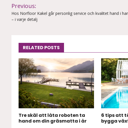
Inläggsnavigering
Previous:
Hos Norfloor Kakel går personlig service och kvalitet hand i ha
– i varje detalj
RELATED POSTS
Tre skäl att låta roboten ta
6 tips att 
hand om din gräsmatta i år
bygga väx