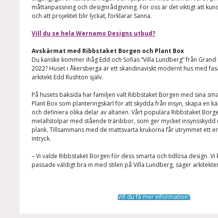
måttanpassning och designrådgivning. För oss är det viktigt att kun
och att projektet blir lyckat, förklarar Sanna.
Vill du se hela Wernamo Designs utbud?
Avskärmat med Ribbstaket Borgen och Plant Box
Du kanske kommer ihåg Edd och Sofias “Villa Lundberg” från Grand 
2022? Huset i Åkersberga är ett skandinaviskt modernt hus med fasad 
arkitekt Edd Rushton själv.
På husets baksida har familjen valt Ribbstaket Borgen med sina sma
Plant Box som planteringskärl för att skydda från insyn, skapa en k
och definiera olika delar av altanen. Vårt populära Ribbstaket Bor
metallstolpar med stående träribbor, som ger mycket insynsskydd ut
plank. Tillsammans med de mattsvarta krukorna får utrymmet ett en
intryck.
– Vi valde Ribbstaket Borgen för dess smarta och tidlösa design. Vi 
passade väldigt bra in med stilen på Villa Lundberg, säger arkitekt
Vill du få mer information?