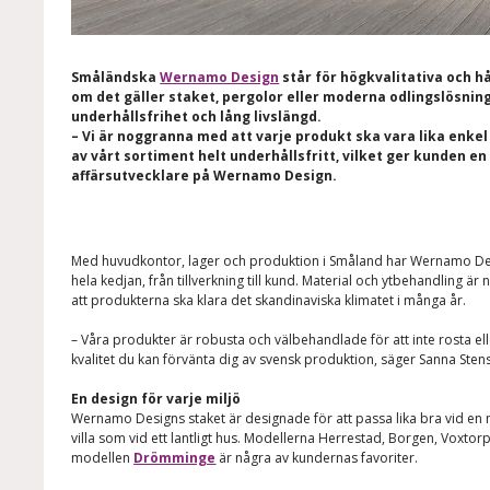
Småländska
Wernamo Design
står för högkvalitativa och 
om det gäller staket, pergolor eller moderna odlingslösnin
underhållsfrihet och lång livslängd.
– Vi är noggranna med att varje produkt ska vara lika enkel
av vårt sortiment helt underhållsfritt, vilket ger kunden e
affärsutvecklare på Wernamo Design.
Med huvudkontor, lager och produktion i Småland har Wernamo Desi
hela kedjan, från tillverkning till kund. Material och ytbehandling är
att produkterna ska klara det skandinaviska klimatet i många år.
– Våra produkter är robusta och välbehandlade för att inte rosta elle
kvalitet du kan förvänta dig av svensk produktion, säger Sanna Sten
En design för varje miljö
Wernamo Designs staket är designade för att passa lika bra vid en 
villa som vid ett lantligt hus. Modellerna Herrestad, Borgen, Voxtor
modellen
Drömminge
är några av kundernas favoriter.