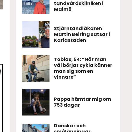
tandvårdskliniken i
Malmö
Stjärntandläkaren
Martin Beiring satsar i
Karlastaden
Tobias, 54: ”När man
väl börjat cykla känner
man sig som en
vinnare”
Pappa hämtar mig om
753 dagar
Danskar och
smålänningar