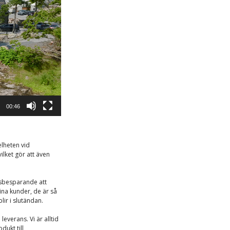
00:46
lheten vid
lket gör att även
dsbesparande att
na kunder, de är så
lir i slutändan.
leverans. Vi är alltid
dukt till