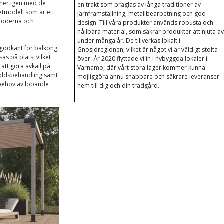
nner igen med de
en trakt som präglas av långa traditioner av
etmodell som är ett
järnframställning, metallbearbetning och god
e moderna och
design. Till våra produkter används robusta och
hållbara material, som säkrar produkter att njuta a
under många år. De tillverkas lokalt i
godkänt för balkong,
Gnosjöregionen, vilket är något vi är väldigt stolta
s på plats, vilket
över. År 2020 flyttade vi in i nybyggda lokaler i
 att göra avkall på
Värnamo, där vårt stora lager kommer kunna
skyddsbehandling samt
möjliggöra ännu snabbare och säkrare leveranser
n behov av löpande
hem till dig och din trädgård.