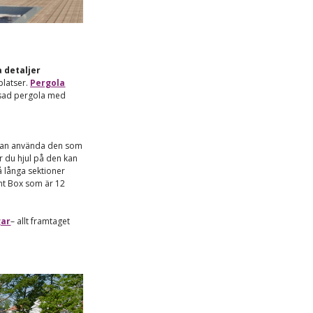
 detaljer
platser.
Pergola
ssad pergola med
u kan använda den som
r du hjul på den kan
å långa sektioner
ant Box som är 12
gar
– allt framtaget