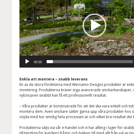
00:00
Enkla att montera – snabb leverans
En av de stora fördelarna med Wernamo Designs produkter är enke
montering. Produkterna kräver inga avancerade snickarkunskaper, vi
nybörjaren snabbt kan få ett professionellt resultat.
– Våra produkter är konstruerade för att det ska vara enkelt och ti
montera dem. Även snickare sätter gärna upp våra produkter hos si
nöjda med hur smidig hela processen är och vilket bra resultat det b
Produkterna säljs via vår e-handel och vi har allting i lager för snabb 
tillgängliga för kundens frågor och hjälper till med allt från val av pro