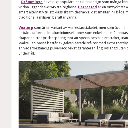
–
Drömminge
är väldigt populärt, en tidlös design som många kä
vridna liggandes 45x45 trä-reglarna.
Herrestad
är en omtyckt stak
smart alternativ till ett klassiskt smidesräcke, det smälter in i båd
traditionella miljöer, berättar Sanna.
Voxtorp
som är en variant av Herrestadstaketet, men som även är 
är båda utformade i aluminiumsektioner som enkelt kan måttanpassa
skapar en stor prisbesparing mot att specialbeställa ett staket, utan
kvalité. Stolparna består av galvaniserade stålrör med extra rost
en väderbeständig pulverlack, vilket garanterar lång livslängd uta
underhåll.