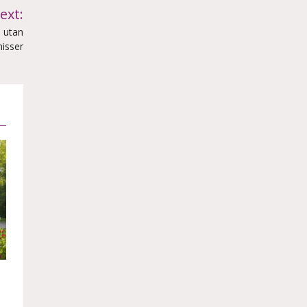
ext:
– utan
isser