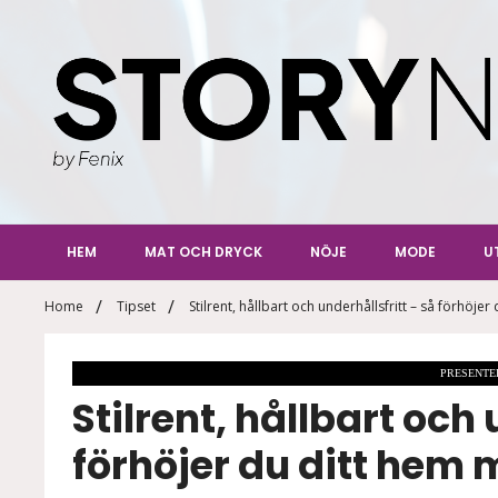
Skip
to
content
StoryN
By Fenix
HEM
MAT OCH DRYCK
NÖJE
MODE
U
Home
Tipset
Stilrent, hållbart och underhållsfritt – så förhö
PRESENTE
Stilrent, hållbart och 
förhöjer du ditt he