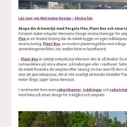
Läs mer om Wernamo Design – klicka här
Skapa din drömmiljö med Pergola Flex, Plant Box och smarta
Förutom staket erbjuder Wernamo Design smarta lösningar för ute
Flex
är en flexibel lösning där du enkelt bygger en egen måttanpa
smarta beslag.
Plant Box
, en modern planteringslåda med många
användningsområden, har snabbt blivit en kundfavorit.
–
Plant Box
är väldigt omtyckt just eftersom den är så flexibel. D
rumsavdelare på stora altaner, på balkongen eller i växthuset. Sätte
du enkelt förändra din uteplats efter säsong. Du kan även få den i s
utan att specialanpassa, det är inte ovanligt att kunder beställer Pl
meter långa, säger Sanna Stensson.
I sortimentet finns även
rabattkanter
,
trädringar
och
robotrin
med fokus på smart design för trädgård och uteplats.
Videospelare