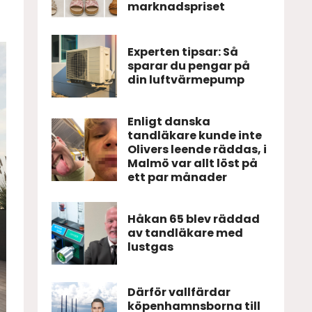
marknadspriset
Experten tipsar: Så
sparar du pengar på
din luftvärmepump
Enligt danska
tandläkare kunde inte
Olivers leende räddas, i
Malmö var allt löst på
ett par månader
Håkan 65 blev räddad
av tandläkare med
lustgas
Därför vallfärdar
köpenhamnsborna till