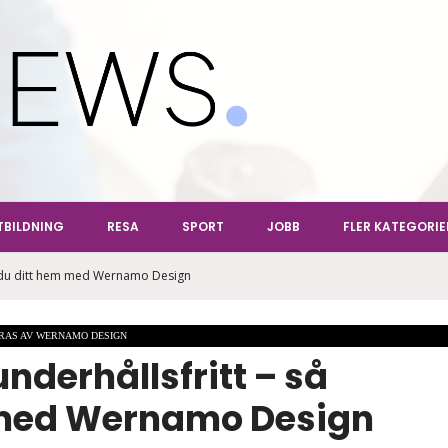
ews
TBILDNING
RESA
SPORT
JOBB
FLER KATEGORIE
jer du ditt hem med Wernamo Design
RAS AV WERNAMO DESIGN
underhållsfritt – så
m med Wernamo Design