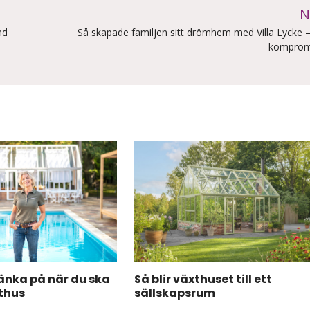
N
nd
Så skapade familjen sitt drömhem med Villa Lycke 
komprom
tänka på när du ska
Så blir växthuset till ett
thus
sällskapsrum