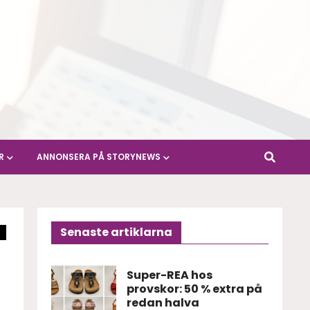
R
ANNONSERA PÅ STORYNEWS
Senaste artiklarna
Super-REA hos
provskor: 50 % extra på
redan halva