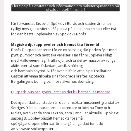
Fler tips på aktiviteter och information om paketerbjudanden på
utvalda hotell finns här!
I år förvandlas läslov till Spöklov i Borås och staden är full av
rysligt mysiga aktiviteter. Så passa på att stanna en natt eller två
för den bästa upplevelsen av Spöklov i Borås.
Magiska djuruppleveler och hemsökta föremål
Borås Djurpark lanserar i år en ny satsning där parken fylls med
pynt, pumpor och mystiska varelser. Här får ni uppleva rikligt
med Halloween-magi, träffa djur och ta del av massor av roliga
aktiviteter så som fiskedam, ansiktsmålning
och hambalslabyrint. Ni får även tillfälle att hjälpa Trollkarlen
Gaston att vinna tillbaka sina förlorade krafter, upptäcka
Bergatingens boning och höra älvornas skönsång.
Djurpark, bus och godis i ett! Kan det bli bättre? Läs mer här
Det nya tillskottet i staden är det hemsökta museumet grundat av
Sveriges främsta paranormala utredare bröderna Tony och
Niclas, även kända som LaxTon, som just nu är aktuella i Spökjakt
säsong 3. Upplev påstått hemsökta föremål,
spökjägarshopen eller varför inte gå en guidad tur ledd
av självaste spökexperterna.