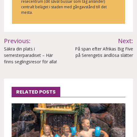
resecentrum (dit såväl bussar som tåg anländer)
centralt beläget i staden med gångavstånd till det
mesta.
Inläggsnavigering
Previous:
Next:
Säkra din plats i
På span efter Afrikas Big Five
semesterparadiset – Här
på Serengetis ändlösa slätter
finns seglingsresor för alla!
RELATED POSTS