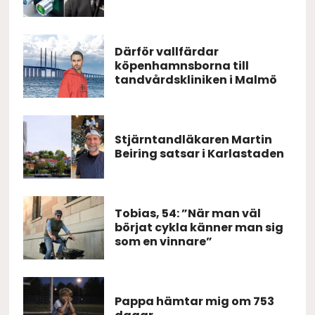
Därför vallfärdar
köpenhamnsborna till
tandvårdskliniken i Malmö
Stjärntandläkaren Martin
Beiring satsar i Karlastaden
Tobias, 54: ”När man väl
börjat cykla känner man sig
som en vinnare”
Pappa hämtar mig om 753