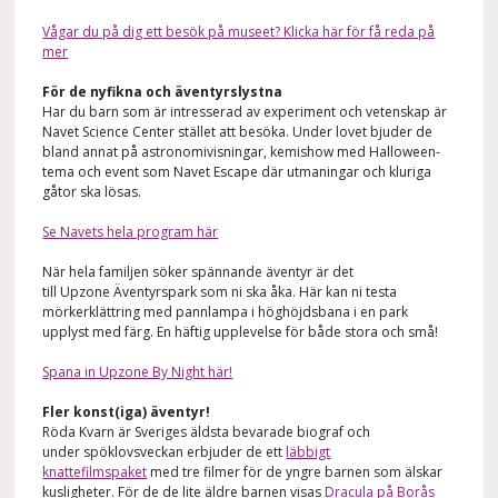
Vågar du på dig ett besök på museet? Klicka här för få reda på
mer
För de nyfikna och äventyrslystna
Har du barn som är intresserad av experiment och vetenskap är
Navet Science Center stället att besöka. Under lovet bjuder de
bland annat på astronomivisningar, kemishow med Halloween-
tema och event som Navet Escape där utmaningar och kluriga
gåtor ska lösas.
Se Navets hela program här
När hela familjen söker spännande äventyr är det
till Upzone Äventyrspark som ni ska åka. Här kan ni testa
mörkerklättring med pannlampa i höghöjdsbana i en park
upplyst med färg. En häftig upplevelse för både stora och små!
Spana in Upzone By Night här!
Fler konst(iga) äventyr!
Röda Kvarn är Sveriges äldsta bevarade biograf och
under spöklovsveckan erbjuder de ett
läbbigt
knattefilmspaket
med tre filmer för de yngre barnen som älskar
kusligheter. För de de lite äldre barnen visas
Dracula på Borås