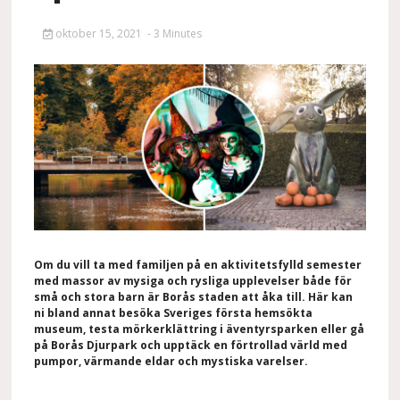
oktober 15, 2021
- 3 Minutes
Om du vill ta
med familjen på en aktivitetsfylld semester
med massor av
mysiga och rysliga upplevelser
både för
små
och stora barn
är Borås staden att
åka till.
Här kan
ni bland annat
besök
a
Sveriges första hemsökta
museum,
testa mörkerklättring i äventyrsparken
eller gå
på Borås Djurpark och upptäck en förtrollad värld med
pumpor, värmande eldar och mystiska varelser.