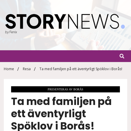
Skip
to
content
StoryN
By Fenix
Home
Resa
Ta med familjen på ett äventyrligt Spöklov i Borås!
PRESENTERAS AV BORÅS
Ta med familjen på
ett äventyrligt
Spöklov i Borås!