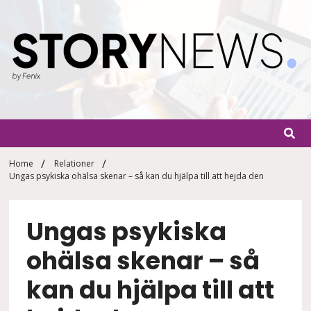
Skip
to
content
StoryN
By Fenix
Home
Relationer
Ungas psykiska ohälsa skenar – så kan du hjälpa till att hejda den
Ungas psykiska
ohälsa skenar – så
kan du hjälpa till att