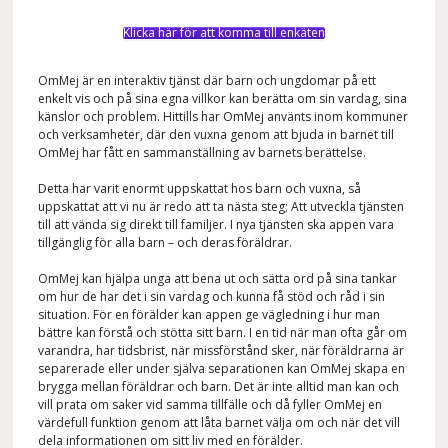
Klicka här för att komma till enkäten
OmMej är en interaktiv tjänst där barn och ungdomar på ett
enkelt vis och på sina egna villkor kan berätta om sin vardag, sina
känslor och problem. Hittills har OmMej använts inom kommuner
och verksamheter, där den vuxna genom att bjuda in barnet till
OmMej har fått en sammanställning av barnets berättelse.
Detta har varit enormt uppskattat hos barn och vuxna, så
uppskattat att vi nu är redo att ta nästa steg; Att utveckla tjänsten
till att vända sig direkt till familjer. I nya tjänsten ska appen vara
tillgänglig för alla barn – och deras föräldrar.
OmMej kan hjälpa unga att bena ut och sätta ord på sina tankar
om hur de har det i sin vardag och kunna få stöd och råd i sin
situation. För en förälder kan appen ge vägledning i hur man
bättre kan förstå och stötta sitt barn. I en tid när man ofta går om
varandra, har tidsbrist, när missförstånd sker, när föräldrarna är
separerade eller under själva separationen kan OmMej skapa en
brygga mellan föräldrar och barn. Det är inte alltid man kan och
vill prata om saker vid samma tillfälle och då fyller OmMej en
värdefull funktion genom att låta barnet välja om och när det vill
dela informationen om sitt liv med en förälder.