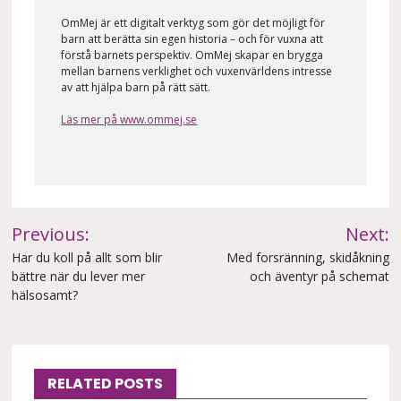
OmMej är ett digitalt verktyg som gör det möjligt för
barn att berätta sin egen historia – och för vuxna att
förstå barnets perspektiv. OmMej skapar en brygga
mellan barnens verklighet och vuxenvärldens intresse
av att hjälpa barn på rätt sätt.
Läs mer på www.ommej.se
Inläggsnavigering
Previous:
Next:
Har du koll på allt som blir
Med forsränning, skidåkning
bättre när du lever mer
och äventyr på schemat
hälsosamt?
RELATED POSTS