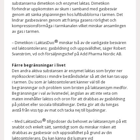
substanserna dimetikon och enzymet laktas. Dimetikon
förhindrar uppkomsten av skum i samband med gasbesvär
genom att sänka ytspänningen hos luftbubblorna i tarmen. Det
lindrar gasbesvären genom att främja gasens rörlighet och
kompressionsförmåga i tarmkanalen vilket minskar ansamlingen
av gas i tarmen.
®
– Dimetikon i LaktasDuo
minskar två av de vanligaste besvären
vid laktosintolerans: gasbildning och uppsvälldhet, säger Robert
Svanström, vd och försäljningschef på Add Pharma Nordic AB.
Färre begränsningar i livet
Den andra aktiva substansen är enzymet laktas som bryter ner
mjölksockret laktos i mindre beståndsdelar så att det kan tas upp
i tarmen. Du som är laktosintolerant känner väl till de
begränsningar och problem som bristen på laktasenzym medför.
Begränsningar i val av livsmedel, ängslan av att inte veta om
maten innehåller laktos och oron för att drabbas av gasbildning
på jobbet eller sociala tillställningar. Detta gör att du tvingas
avstå från viss typ av mat och tacka nej till bjudningar.
®
– Med LaktasDuo
tillgodoser du behovet av laktasenzym på ett
snabbt och enkelt sätt, samtidigt som du minskar risken att
drabbas av gasbesvär och uppsvälldhet på grund av din
laktosintolerans. Du kan känna dig lugnare vid