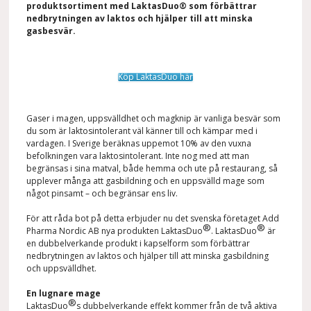
produktsortiment med LaktasDuo® som förbättrar
nedbrytningen av laktos och hjälper till att minska
gasbesvär.
Köp LaktasDuo här
Gaser i magen, uppsvälldhet och magknip är vanliga besvär som
du som är laktosintolerant väl känner till och kämpar med i
vardagen. I Sverige beräknas uppemot 10% av den vuxna
befolkningen vara laktosintolerant. Inte nog med att man
begränsas i sina matval, både hemma och ute på restaurang, så
upplever många att gasbildning och en uppsvälld mage som
något pinsamt – och begränsar ens liv.
För att råda bot på detta erbjuder nu det svenska företaget Add
®
®
Pharma Nordic AB nya produkten LaktasDuo
. LaktasDuo
är
en dubbelverkande produkt i kapselform som förbättrar
nedbrytningen av laktos och hjälper till att minska gasbildning
och uppsvälldhet.
En lugnare mage
®
LaktasDuo
s dubbelverkande effekt kommer från de två aktiva