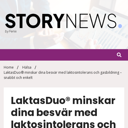
Skip
to
content
StoryN
By Fenix
Home
Hälsa
LaktasDuo® minskar dina besvär med laktosintolerans och gasbildning –
snabbt och enkelt
LaktasDuo® minskar
dina besvär med
laktosintolerans och