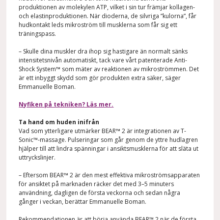
produktionen av molekylen ATP, vilket i sin tur främjar kollagen-
och elastinproduktionen. När dioderna, de silvriga ”kulorna”, får
hudkontakt leds mikroström till musklerna som får sig ett
träningspass.
– Skulle dina muskler dra ihop sig hastigare än normalt sänks
intensitetsnivån automatiskt, tack vare vårt patenterade Anti-
Shock System™ som
mäter av reaktionen av mikroströmmen. Det
är ett inbyggt skydd som gör produkten extra säker, säger
Emmanuelle Boman.
Nyfiken på tekniken? Läs mer.
Ta hand om huden inifrån
Vad som ytterligare
utmärker BEAR™ 2 är integrationen av T-
Sonic™-massage. Pulseringar som går genom de yttre hudlagren
hjälper till att lindra spänningar i ansiktsmusklerna för att släta ut
uttryckslinjer.
– Eftersom BEAR™ 2 är den mest effektiva mikroströmsapparaten
för ansiktet på marknaden räcker det med 3–5 minuters
användning, dagligen de första veckorna och sedan några
gånger i veckan, berättar Emmanuelle Boman.
Rekommendationen är att börja använda BEAR™ 2 när de första