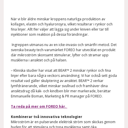
När vi blir äldre minskar kroppens naturliga produktion av
kollagen, elastin och hyaluronsyra, vilket resulterar i rynkor och
fina linjer. Allt fler väljer att lägga sig under kniven eller tar till
injektioner som reaktion på dessa förändringar.
Ingreppen utmanas nu av en icke-invasiv och
smärtfri metod. Det
svenska beauty tech-varumärket FOREO har utvecklat en produkt
där mikroström skonsamt stimulerar, lyfter och stramar upp
musklerna i ansiktet och på halsen.
– Kliniska studier har visat att BEAR™ 2 minskar rynkor och fina
linjer efter bara några veckors användning. Vi har också sett goda
resultat vad gäller skulptering av
ansiktet. BEAR™ 2 verkar
lymfdränerande, vilket minskar svullnad och framhäver dina
ansiktsdrag då käk- och kindben blir mer markerade, berättar
Emmanuelle Boman, Marketing & PR manager på FOREO
.
Ta reda på mer om FOREO här.
Kombinerar två innovativa teknologier
Mikroström
är en pulserande elektrisk ström som skickas
genom
huden för att stimulera och tona musklerna samt öka