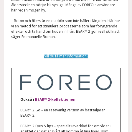
ålderstecknen börjar bli synliga. Många
av FOREO:s
användare
har redan mogen hy.
– Botox och fillers är en quickfix som inte håller i längden. Här har
vi en metod för att stimulera processerna som har föryngrande
effekter och ta hand om huden inifrån. BEAR™ 2 gör reell skillnad,
säger Emmanuelle Boman.
Vill du få mer information?
Också i
BEAR™ 2-kollektionen
BEAR™ 2 Go – en resevänlig version av bästsäljaren
BEAR™ 2.
BEAR™ 2 Eyes & lips – speciellt utvecklad för områden i
ansiktet där det är svårt att komma åt fina linjer, som