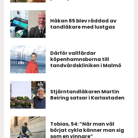
Håkan 65 blev räddad av
tandläkare med lustgas
Därför vallfärdar
köpenhamnsborna till
tandvårdskliniken i Malmö
Stjärntandläkaren Martin
Beiring satsar i Karlastaden
Tobias, 54: ”När man väl
börjat cykla känner man sig
som en vinnare”