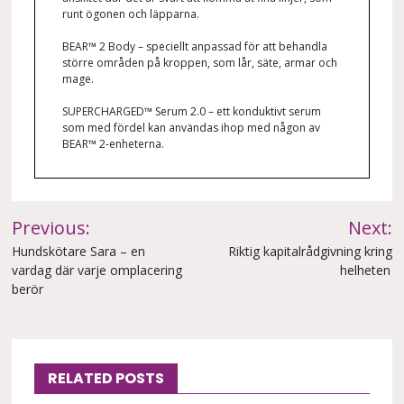
runt ögonen och läpparna.
BEAR™ 2 Body – speciellt anpassad för att behandla
större områden på kroppen, som lår, säte, armar och
mage.
SUPERCHARGED™ Serum 2.0 – ett konduktivt serum
som med fördel kan användas ihop med någon av
BEAR™ 2-enheterna.
Inläggsnavigering
Previous:
Next:
Hundskötare Sara – en
Riktig kapitalrådgivning kring
vardag där varje omplacering
helheten
berör
RELATED POSTS