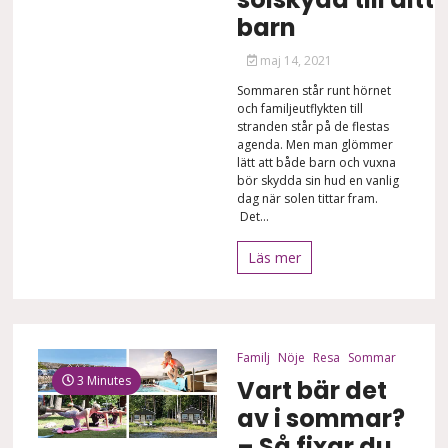
barn
maj 14, 2021
Sommaren står runt hörnet
och familjeutflykten till
stranden står på de flestas
agenda. Men man glömmer
lätt att både barn och vuxna
bör skydda sin hud en vanlig
dag när solen tittar fram.
Det...
Läs mer
Familj
Nöje
Resa
Sommar
3 Minutes
Vart bär det
av i sommar?
– Så fixar du