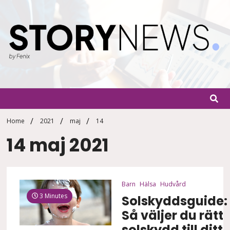
Skip
to
content
StoryN
By Fenix
Home
2021
maj
14
14 maj 2021
Barn
Hälsa
Hudvård
3 Minutes
Solskyddsguide:
Så väljer du rätt
solskydd till ditt