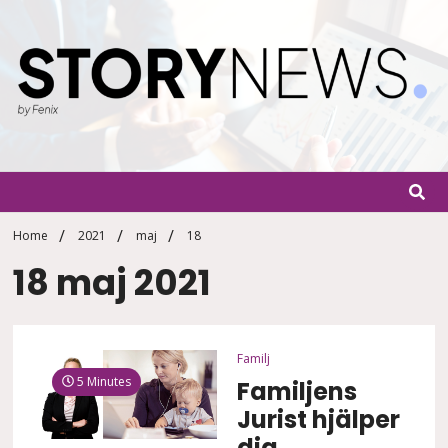
Skip
to
content
StoryN
By Fenix
Home
2021
maj
18
18 maj 2021
Familj
5 Minutes
Familjens
Jurist hjälper
dig