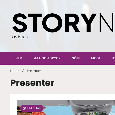
Skip
to
content
StoryN
By Fenix
HEM
MAT OCH DRYCK
NÖJE
MODE
U
Home
Presenter
Presenter
4 Minutes