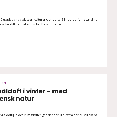
 få uppleva nya platser, kulturer och dofter? Imao-parfums tar dina
ller ditt hem eller din bil. De subtila men...
enter
väldoft i vinter – med
vensk natur
ra doftljus och rumsdofter ger det där lilla extra när du vill skapa