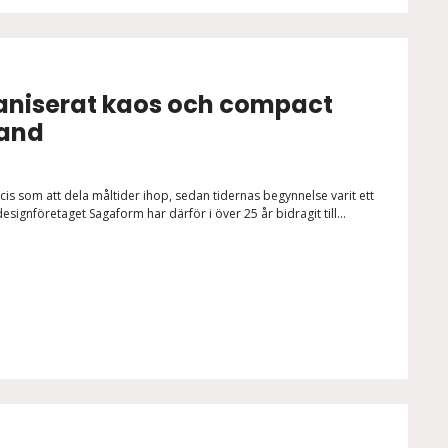
aniserat kaos och compact
hand
cis som att dela måltider ihop, sedan tidernas begynnelse varit ett
esignföretaget Sagaform har därför i över 25 år bidragit till...