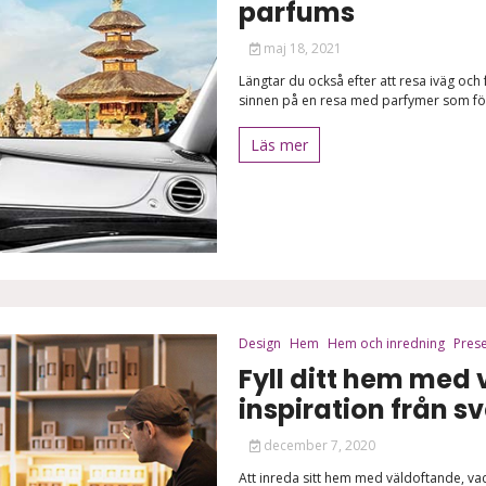
parfums
maj 18, 2021
Längtar du också efter att resa iväg och
sinnen på en resa med parfymer som förgy
Läs mer
Design
Hem
Hem och inredning
Pres
Fyll ditt hem med 
inspiration från s
december 7, 2020
Att inreda sitt hem med väldoftande, vack