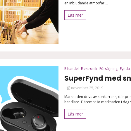
en inbjudande atmosfär....
Läs mer
E-handel
Elektronik
Försäljning
Fynda
SuperFynd med sn
november 25, 2019
Marknaden drivs av konkurrens, där pri
handlare. Däremot är marknaden i dag så s
Läs mer