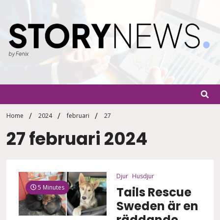
Skip
to
content
StoryN
By Fenix
Home
2024
februari
27
27 februari 2024
Djur
Husdjur
5 Minutes
Tails Rescue
Sweden är en
räddande