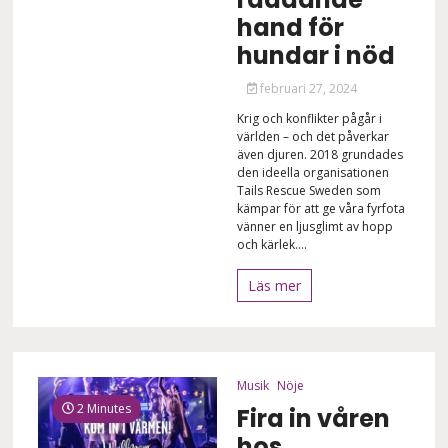
hand för
hundar i nöd
februari 27, 2024
Krig och konflikter pågår i
världen – och det påverkar
även djuren. 2018 grundades
den ideella organisationen
Tails Rescue Sweden som
kämpar för att ge våra fyrfota
vänner en ljusglimt av hopp
och kärlek....
Läs mer
Musik
Nöje
2 Minutes
Fira in våren
hos