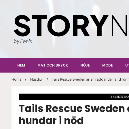
Skip
to
content
StoryN
By Fenix
HEM
MAT OCH DRYCK
NÖJE
MODE
U
Home
Husdjur
Tails Rescue Sweden är en räddande hand för 
PRESENTERA
Tails Rescue Sweden 
hundar i nöd