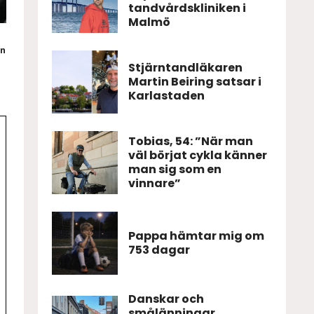
tandvårdskliniken i
Malmö
en
Stjärntandläkaren
Martin Beiring satsar i
Karlastaden
Tobias, 54: ”När man
väl börjat cykla känner
man sig som en
vinnare”
Pappa hämtar mig om
753 dagar
Danskar och
smålänningar