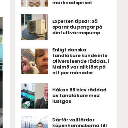
marknadspriset
Experten tipsar: Så
sparar du pengar på
din luftvärmepump
Enligt danska
tandläkare kunde inte
Olivers leende räddas, i
Malmö var allt löst på
ett par månader
Håkan 65 blev räddad
av tandläkare med
lustgas
Därför vallfärdar
köpenhamnsborna till