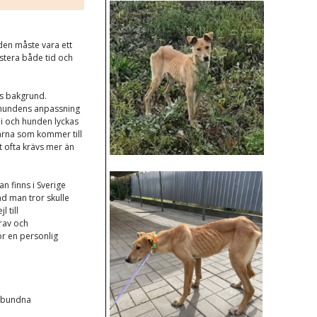
den måste vara ett
stera både tid och
ss bakgrund.
a hundens anpassning
 ni och hunden lyckas
arna som kommer till
et ofta krävs mer än
n finns i Sverige
nd man tror skulle
 till
krav och
ör en personlig
elbundna