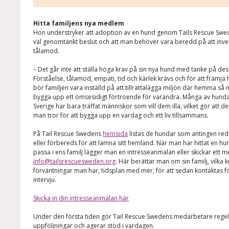
Hitta familjens nya medlem
Hon understryker att adoption av en hund genom Tails Rescue Swe
väl genomtänkt beslut och att man behöver vara beredd på att inve
tålamod.
– Det går inte att ställa höga krav på sin nya hund med tanke på de
Förståelse, tålamod, empati, tid och kärlek krävs och för att främj
bör familjen vara inställd på att tillrättalägga miljön där hemma så
bygga upp ett ömsesidigt förtroende för varandra. Många av hund
Sverige har bara träffat människor som vill dem illa, vilket gör att d
man tror för att bygga upp en vardag och ett liv tillsammans.
På Tail Rescue Swedens
hemsida
listas de hundar som antingen reda
eller förbereds för att lämna sitt hemland. När man har hittat en hu
passa i ens familj lägger man en intresseanmälan eller skickar ett mejl
info@tailsrescuesweden.org
. Här berättar man om sin familj, vilka 
förväntningar man har, tidsplan med mer, för att sedan kontaktas f
intervju.
Skicka in din intresseanmälan här
Under den första tiden gör Tail Rescue Swedens medarbetare reg
uppföljningar och agerar stöd i vardagen.