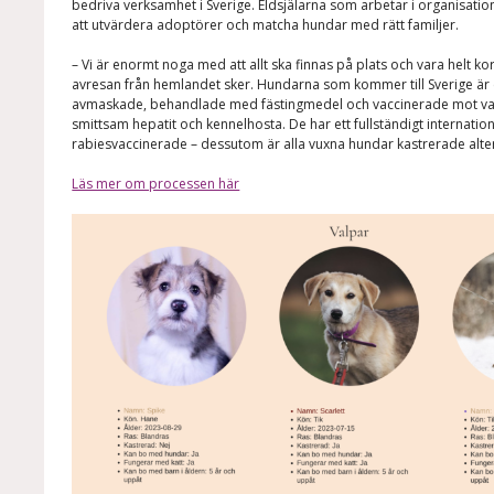
bedriva verksamhet i Sverige. Eldsjälarna som arbetar i organisation
att utvärdera adoptörer och matcha hundar med rätt familjer.
– Vi är enormt noga med att allt ska finnas på plats och vara helt ko
avresan från hemlandet sker. Hundarna som kommer till Sverige är
avmaskade, behandlade med fästingmedel och vaccinerade mot val
smittsam hepatit och kennelhosta. De har ett fullständigt internation
rabiesvaccinerade – dessutom är alla vuxna hundar kastrerade altern
Läs mer om processen här