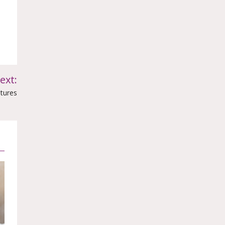
ext:
ntures