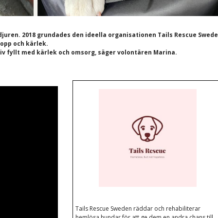
n djuren. 2018 grundades den ideella organisationen Tails Rescue Swed
hopp och kärlek.
 liv fyllt med kärlek och omsorg, säger volontären Marina.
Tails Rescue Sweden räddar och rehabiliterar
hemlösa hundar för att ge dem en andra chans till