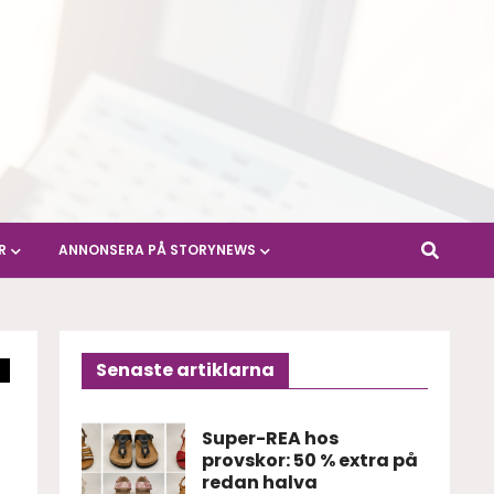
R
ANNONSERA PÅ STORYNEWS
Senaste artiklarna
Super-REA hos
provskor: 50 % extra på
redan halva