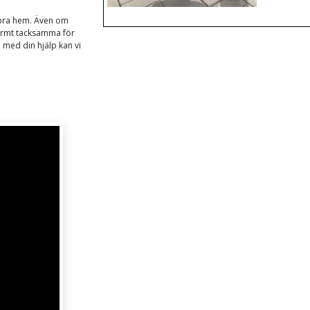
tt bra hem. Även om
normt tacksamma för
 med din hjälp kan vi