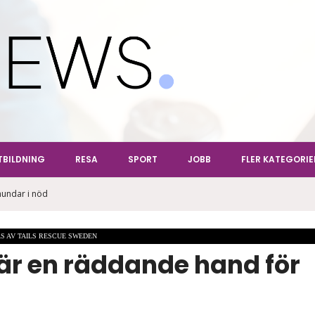
ews
TBILDNING
RESA
SPORT
JOBB
FLER KATEGORIE
hundar i nöd
S AV TAILS RESCUE SWEDEN
är en räddande hand för