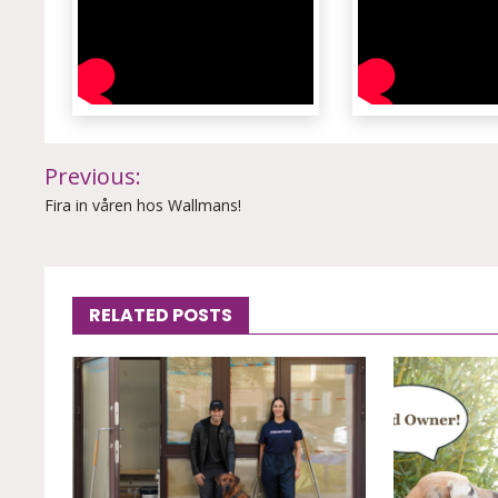
Inläggsnavigering
Previous:
Fira in våren hos Wallmans!
RELATED POSTS