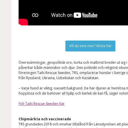
Vill du veta mer? Klicka här
Översvämningar, geopolitisk oro, torka och matbrist breder ut sig i
påverkar både människor och djur. Den politiskt och religiöst obun
föreningen Tails Rescue Sweden, TRS, omplacerar hundar i Sverige
från Ryssland, Ukraina, Uzbekistan och Kazakstan.
– Varje hund är viktig, oavsett bakgrund. De här djuren är hemlösa 
hopplösa och de behöver all hjälp och kärlek de kan få, säger volo
Följ Tails Rescue Sweden här
Chipmärkta och vaccinerade
TRS grundades 2018 och innehar tillstånd från Länsstyrelsen att pl