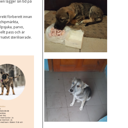
en lägger sin tid på
rrekt förberett innan
 chipmärkta,
psjuka, parvo,
ellt pass och är
ativt steriliserade.