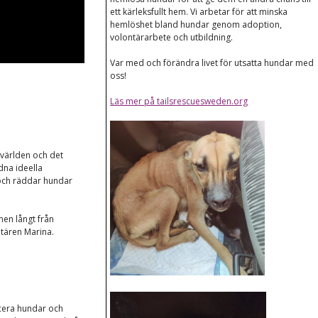
ett kärleksfullt hem. Vi arbetar för att minska
hemlöshet bland hundar genom adoption,
volontärarbete och utbildning.
Var med och förändra livet för utsatta hundar med
oss!
Läs mer på tailsrescuesweden.org
 världen och det
dna ideella
 och räddar hundar
men långt från
ntären Marina.
acera hundar och